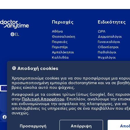
Περιοχές
Ειδικότητες
Αθήνα
ΩΡΛ
EL
Θεσσαλονίκη
Δερματολόγοι
Πειραιάς
Γυναικολόγοι
Περιστέρι
Οδοντίατροι
Αμπελόκηποι
Παθολόγοι
Καλλιθέα
Ψυχολόγοι
Πάτρα
Οφθαλμίατροι
🍪 Αποδοχή cookies
Γλυφάδα
Ενδοκρινολόγοι
Νίκαια
Ουρολόγοι
Χρησιμοποιούμε cookies για να σου προσφέρουμε μια κορυ
Νέα Σμύρνη
Καρδιολόγοι
προσωποποιημένη εμπειρία doctoranytime και να σε βοηθή
βρεις εύκολα αυτό που ψάχνεις.
Αναφορικά με τα cookies τρίτων (όπως Google), δες περισ
στην
Πολιτική Απορρήτου
. Επιπλέον, αναλύουμε την επισκ
Διαμορφώνουμε το μέλλον τη
και ενδυναμώνουμε την ασφάλεια της πλατφόρμας, για να
απολαμβάνεις τις υπηρεσίες μας σε ένα περιβάλλον που εξ
συνεχώς.
Προσαρμογή
Απόρριψη
Aπο