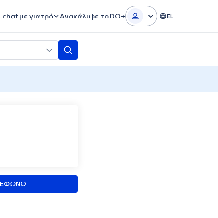
e chat με γιατρό
Ανακάλυψε το DO+
EL
ΛΕΦΩΝΟ