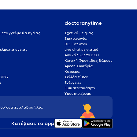
doctoranytime
 ή επαγγελματία υγείας
Σχετικά με εμάς
Επικοινωνία
DO+ at work
ελματία υγείας
Live chat με γιατρό
Ανακάλυψε το DO+
Κλινική Φροντίδας Βάρους
Άμεση Συνεδρία
Καριέρα
ΕΟΠΥΥ
Σελίδα τύπου
Q
Ενέργειες
ς
Εμπιστευτικότητα
Υποστηρίζουμε
όρ
Γουατεμάλα
Βραζιλία
Κατέβασε το app