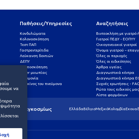
Παθήσεις/Υπηρεσίες
Αναζητήσεις
Κονδυλώματα
Βιντεοκλήση με γιατρό
Κολονοσκόπηση
Γιατροί ΠΕΔΥ - ΕΟΠΥΥ
Τεστ ΠΑΠ
Οικογενειακοί γιατροί
Γαστρεντερίτιδα
Όνομα γιατρού – επαγγ
Λεύκανση δοντιών
Όλες οι περιοχές
ΔΕΠΥ
Όλες οι ειδικότητες
Κολποσκόπηση
Άρθρα υγείας
Laser μυωπίας
Διαγνωστικά κέντρα
Πνευμονία
Διαγνωστικά κέντρα 
φαία
Καρκίνος του πνεύμονα
Συχνές ερωτήσεις - FA
σουμε να
Ρώτα τους ειδικούς μα
Λίστα φαρμάκων
σότερα
εψιμότητα
ς υγείας παγκοσμίως
Ελλάδα
Βέλγιο
Μεξικό
Κολομβία
Εκουαδ
ελίσσεται
δοχή