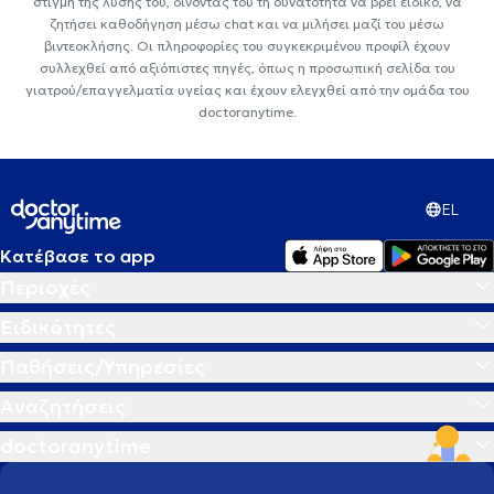
στιγμή της λύσης του, δίνοντάς του τη δυνατότητα να βρεί ειδικό, να
ζητήσει καθοδήγηση μέσω chat και να μιλήσει μαζί του μέσω
βιντεοκλήσης. Οι πληροφορίες του συγκεκριμένου προφίλ έχουν
συλλεχθεί από αξιόπιστες πηγές, όπως η προσωπική σελίδα του
γιατρού/επαγγελματία υγείας και έχουν ελεγχθεί από την ομάδα του
doctoranytime.
EL
Κατέβασε το app
Περιοχές
Ειδικότητες
Παθήσεις/Υπηρεσίες
Αναζητήσεις
doctoranytime