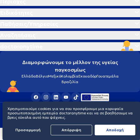
Περιοχές
Ειδικότητες
Παθήσεις/Υπηρεσίες
Αναζητήσεις
doctoranytime
Διαμορφώνουμε το μέλλον της υγείας
παγκοσμίως
Ελλάδα
Βέλγιο
Μεξικό
Κολομβία
Εκουαδόρ
Γουατεμάλα
Βραζιλία
Χρησιμοποιούμε cookies για να σου προσφέρουμε μια κορυφαία
Οροι χρήσης
Cookies
Πολιτική προστασίας προσωπικού απορρήτου
προσωποποιημένη εμπειρία doctoranytime και να σε βοηθήσουμε να
© 2026 doctoranytime
βρεις εύκολα αυτό που ψάχνεις.
Προσαρμογή
Απόρριψη
Aποδοχή