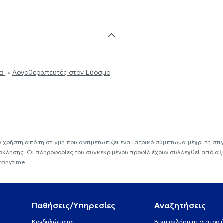
ία
Λογοθεραπευτές στον Εύοσμο
ν χρήστη από τη στιγμή που αντιμετωπίζει ένα ιατρικό σύμπτωμα μέχρι τη στιγμ
εοκλήσης. Οι πληροφορίες του συγκεκριμένου προφίλ έχουν συλλεχθεί από αξ
ranytime.
Παθήσεις/Υπηρεσίες
Αναζητήσεις
Κονδυλώματα
Βιντεοκλήση με γιατρό