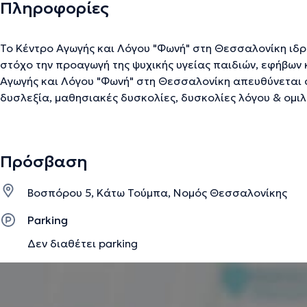
Πληροφορίες
Το Κέντρο Αγωγής και Λόγου "Φωνή" στη Θεσσαλονίκη ιδ
στόχο την προαγωγή της ψυχικής υγείας παιδιών, εφήβων 
Αγωγής και Λόγου "Φωνή" στη Θεσσαλονίκη απευθύνεται 
δυσλεξία, μαθησιακές δυσκολίες, δυσκολίες λόγου & ομιλ
αναπτυξιακές διαταραχές, υπερκινητικότητα, προβλήμα
προσοχής, ψυχ
Πρόσβαση
Την περιγραφή επιμελείται η ομάδα του doctoranytime βασισμένη σε επαληθ
Βοσπόρου 5, Κάτω Τούμπα, Νομός Θεσσαλονίκης
Parking
Δεν διαθέτει parking