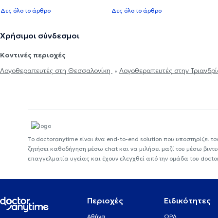
Δες όλο το άρθρο
Δες όλο το άρθρο
Χρήσιμοι σύνδεσμοι
Κοντινές περιοχές
Λογοθεραπευτές στη Θεσσαλονίκη
Λογοθεραπευτές στην Τριανδρ
Το doctoranytime είναι ένα end-to-end solution που υποστηρίζει το
ζητήσει καθοδήγηση μέσω chat και να μιλήσει μαζί του μέσω βιντ
επαγγελματία υγείας και έχουν ελεγχθεί από την ομάδα του docto
Περιοχές
Ειδικότητες
Αθήνα
ΩΡΛ