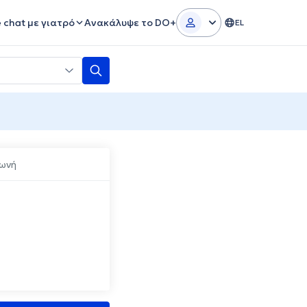
e chat με γιατρό
Ανακάλυψε το DO+
EL
Φωνή