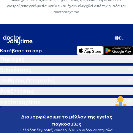
γιατρού/επαγγελματία υγείας και έχουν ελεγχθεί από την ομάδα του
doctoranytime.
EL
Κατέβασε το app
Περιοχές
Ειδικότητες
Παθήσεις/Υπηρεσίες
Αναζητήσεις
doctoranytime
Διαμορφώνουμε το μέλλον της υγείας
παγκοσμίως
Ελλάδα
Βέλγιο
Μεξικό
Κολομβία
Εκουαδόρ
Γουατεμάλα