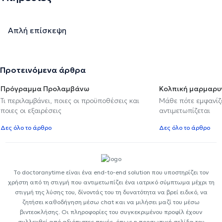
Απλή επίσκεψη
Προτεινόμενα άρθρα
Πρόγραμμα Προλαμβάνω
Κολπική μαρμαρυ
Τι περιλαμβάνει, ποιες οι προϋποθέσεις και
Μάθε πότε εμφανίζε
ποιες οι εξαιρέσεις
αντιμετωπίζεται
Δες όλο το άρθρο
Δες όλο το άρθρο
Το doctoranytime είναι ένα end-to-end solution που υποστηρίζει τον
χρήστη από τη στιγμή που αντιμετωπίζει ένα ιατρικό σύμπτωμα μέχρι τη
στιγμή της λύσης του, δίνοντάς του τη δυνατότητα να βρεί ειδικό, να
ζητήσει καθοδήγηση μέσω chat και να μιλήσει μαζί του μέσω
βιντεοκλήσης. Οι πληροφορίες του συγκεκριμένου προφίλ έχουν
συλλεχθεί από αξιόπιστες πηγές, όπως η προσωπική σελίδα του