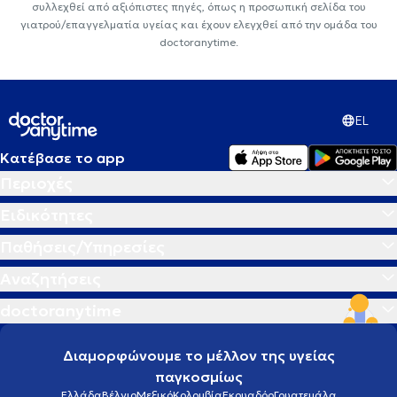
συλλεχθεί από αξιόπιστες πηγές, όπως η προσωπική σελίδα του
γιατρού/επαγγελματία υγείας και έχουν ελεγχθεί από την ομάδα του
doctoranytime.
EL
Κατέβασε το app
Περιοχές
Ειδικότητες
Παθήσεις/Υπηρεσίες
Αναζητήσεις
doctoranytime
Διαμορφώνουμε το μέλλον της υγείας
παγκοσμίως
Ελλάδα
Βέλγιο
Μεξικό
Κολομβία
Εκουαδόρ
Γουατεμάλα