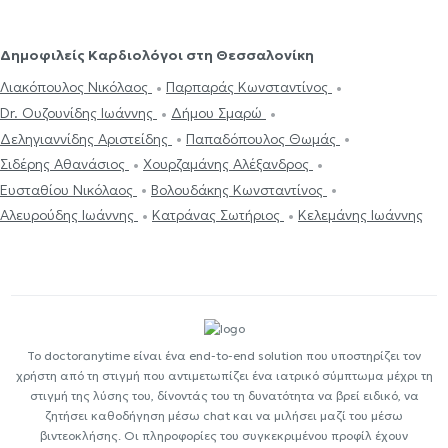
Δημοφιλείς Καρδιολόγοι στη Θεσσαλονίκη
Λιακόπουλος Νικόλαος
Παρπαράς Κωνσταντίνος
Dr. Ουζουνίδης Ιωάννης
Δήμου Σμαρώ
Δεληγιαννίδης Αριστείδης
Παπαδόπουλος Θωμάς
Σιδέρης Αθανάσιος
Χουρζαμάνης Αλέξανδρος
Ευσταθίου Νικόλαος
Βολουδάκης Κωνσταντίνος
Αλευρούδης Ιωάννης
Κατράνας Σωτήριος
Κελεμάνης Ιωάννης
Το doctoranytime είναι ένα end-to-end solution που υποστηρίζει τον
χρήστη από τη στιγμή που αντιμετωπίζει ένα ιατρικό σύμπτωμα μέχρι τη
στιγμή της λύσης του, δίνοντάς του τη δυνατότητα να βρεί ειδικό, να
ζητήσει καθοδήγηση μέσω chat και να μιλήσει μαζί του μέσω
βιντεοκλήσης. Οι πληροφορίες του συγκεκριμένου προφίλ έχουν