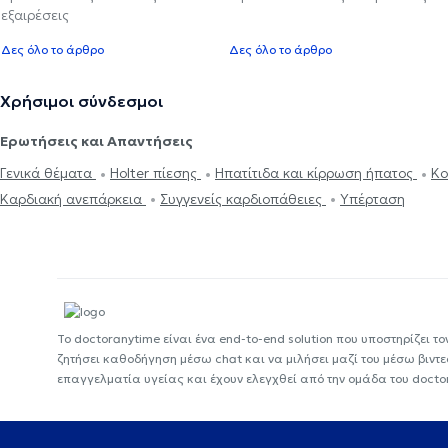
εξαιρέσεις
Δες όλο το άρθρο
Δες όλο το άρθρο
Χρήσιμοι σύνδεσμοι
Ερωτήσεις και Απαντήσεις
Γενικά θέματα
Holter πίεσης
Ηπατίτιδα και κίρρωση ήπατος
Κο
Καρδιακή ανεπάρκεια
Συγγενείς καρδιοπάθειες
Υπέρταση
Το doctoranytime είναι ένα end-to-end solution που υποστηρίζει το
ζητήσει καθοδήγηση μέσω chat και να μιλήσει μαζί του μέσω βιντ
επαγγελματία υγείας και έχουν ελεγχθεί από την ομάδα του docto