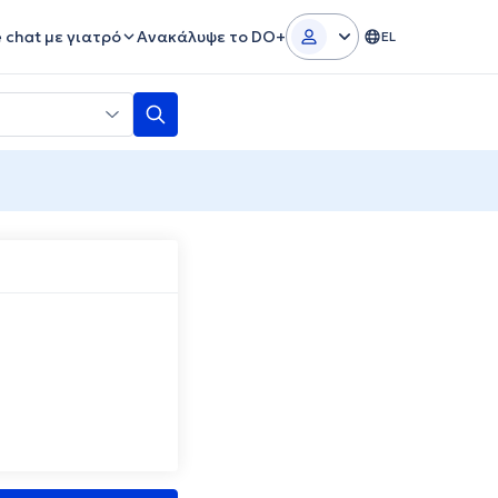
e chat με γιατρό
Ανακάλυψε το DO+
EL