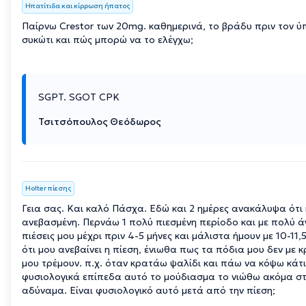
Ηπατίτιδα και κίρρωση ήπατος
Παίρνω Crestor των 20mg. καθημερινά, το βράδυ πριν τον ύπν
συκώτι και πώς μπορώ να το ελέγχω;
SGPT. SGOT CPK
Τσιτσόπουλος Θεόδωρος
Holter πίεσης
Γεια σας. Και καλό Πάσχα. Εδώ και 2 ημέρες ανακάλυψα ότι η
ανεβασμένη. Περνάω 1 πολύ πιεσμένη περίοδο και με πολύ ά
πιέσεις μου μέχρι πριν 4-5 μήνες και μάλιστα ήμουν με 10-1
ότι μου ανεβαίνει η πίεση, ένιωθα πως τα πόδια μου δεν με 
μου τρέμουν. π.χ. όταν κρατάω ψαλίδι και πάω να κόψω κάτι
φυσιολογικά επίπεδα αυτό το μούδιασμα το νιώθω ακόμα στ
αδύναμα. Είναι φυσιολογικό αυτό μετά από την πίεση;