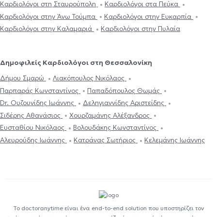
Καρδιολόγοι στη Σταυρούπολη
Καρδιολόγοι στα Πεύκα
Καρδιολόγοι στην Άνω Τούμπα
Καρδιολόγοι στην Ευκαρπία
Καρδιολόγοι στην Καλαμαριά
Καρδιολόγοι στην Πυλαία
Δημοφιλείς Καρδιολόγοι στη Θεσσαλονίκη
Δήμου Σμαρώ
Λιακόπουλος Νικόλαος
Παρπαράς Κωνσταντίνος
Παπαδόπουλος Θωμάς
Dr. Ουζουνίδης Ιωάννης
Δεληγιαννίδης Αριστείδης
Σιδέρης Αθανάσιος
Χουρζαμάνης Αλέξανδρος
Ευσταθίου Νικόλαος
Βολουδάκης Κωνσταντίνος
Αλευρούδης Ιωάννης
Κατράνας Σωτήριος
Κελεμάνης Ιωάννης
Το doctoranytime είναι ένα end-to-end solution που υποστηρίζει τον