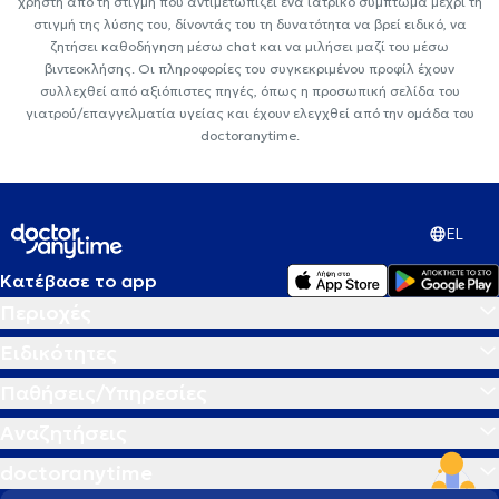
χρήστη από τη στιγμή που αντιμετωπίζει ένα ιατρικό σύμπτωμα μέχρι τη
στιγμή της λύσης του, δίνοντάς του τη δυνατότητα να βρεί ειδικό, να
ζητήσει καθοδήγηση μέσω chat και να μιλήσει μαζί του μέσω
βιντεοκλήσης. Οι πληροφορίες του συγκεκριμένου προφίλ έχουν
συλλεχθεί από αξιόπιστες πηγές, όπως η προσωπική σελίδα του
γιατρού/επαγγελματία υγείας και έχουν ελεγχθεί από την ομάδα του
doctoranytime.
EL
Κατέβασε το app
Περιοχές
Ειδικότητες
Παθήσεις/Υπηρεσίες
Αναζητήσεις
doctoranytime