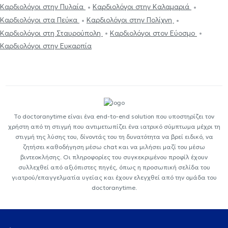
Καρδιολόγοι στην Πυλαία
Καρδιολόγοι στην Καλαμαριά
Καρδιολόγοι στα Πεύκα
Καρδιολόγοι στην Πολίχνη
Καρδιολόγοι στη Σταυρούπολη
Καρδιολόγοι στον Εύοσμο
Καρδιολόγοι στην Ευκαρπία
Το doctoranytime είναι ένα end-to-end solution που υποστηρίζει τον
χρήστη από τη στιγμή που αντιμετωπίζει ένα ιατρικό σύμπτωμα μέχρι τη
στιγμή της λύσης του, δίνοντάς του τη δυνατότητα να βρεί ειδικό, να
ζητήσει καθοδήγηση μέσω chat και να μιλήσει μαζί του μέσω
βιντεοκλήσης. Οι πληροφορίες του συγκεκριμένου προφίλ έχουν
συλλεχθεί από αξιόπιστες πηγές, όπως η προσωπική σελίδα του
γιατρού/επαγγελματία υγείας και έχουν ελεγχθεί από την ομάδα του
doctoranytime.