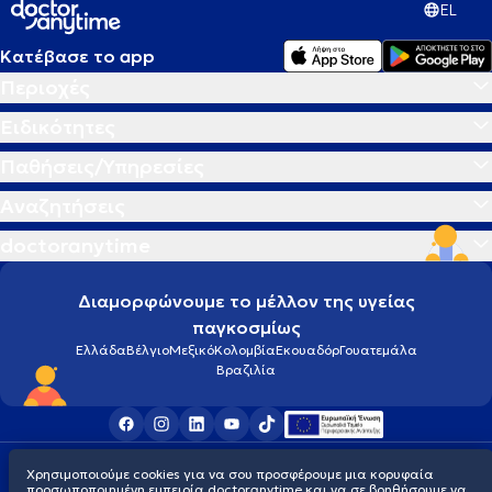
EL
Κατέβασε το app
Περιοχές
Ειδικότητες
Παθήσεις/Υπηρεσίες
Αναζητήσεις
doctoranytime
Διαμορφώνουμε το μέλλον της υγείας
παγκοσμίως
Ελλάδα
Βέλγιο
Μεξικό
Κολομβία
Εκουαδόρ
Γουατεμάλα
Βραζιλία
Οροι χρήσης
Cookies
Πολιτική προστασίας προσωπικού απορρήτου
Χρησιμοποιούμε cookies για να σου προσφέρουμε μια κορυφαία
© 2026 doctoranytime
προσωποποιημένη εμπειρία doctoranytime και να σε βοηθήσουμε να