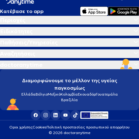
Κατέβασε το app
Περιοχές
Ειδικότητες
Παθήσεις/Υπηρεσίες
Αναζητήσεις
doctoranytime
Διαμορφώνουμε το μέλλον της υγείας
παγκοσμίως
Ελλάδα
Βέλγιο
Μεξικό
Κολομβία
Εκουαδόρ
Γουατεμάλα
Βραζιλία
Οροι χρήσης
Cookies
Πολιτική προστασίας προσωπικού απορρήτου
© 2026 doctoranytime