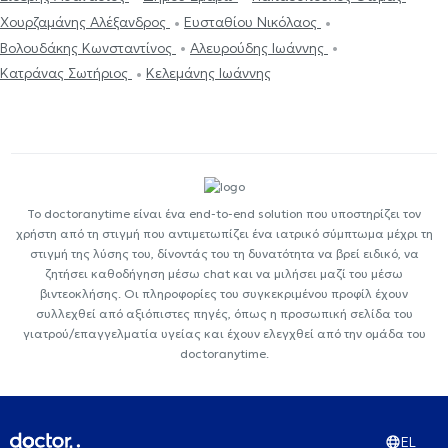
Χουρζαμάνης Αλέξανδρος
Ευσταθίου Νικόλαος
Βολουδάκης Κωνσταντίνος
Αλευρούδης Ιωάννης
Κατράνας Σωτήριος
Κελεμάνης Ιωάννης
Το doctoranytime είναι ένα end-to-end solution που υποστηρίζει τον
χρήστη από τη στιγμή που αντιμετωπίζει ένα ιατρικό σύμπτωμα μέχρι τη
στιγμή της λύσης του, δίνοντάς του τη δυνατότητα να βρεί ειδικό, να
ζητήσει καθοδήγηση μέσω chat και να μιλήσει μαζί του μέσω
βιντεοκλήσης. Οι πληροφορίες του συγκεκριμένου προφίλ έχουν
συλλεχθεί από αξιόπιστες πηγές, όπως η προσωπική σελίδα του
γιατρού/επαγγελματία υγείας και έχουν ελεγχθεί από την ομάδα του
doctoranytime.
EL