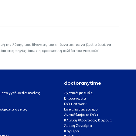
ή της λύσης του, δίνοντάς του τη δυνατότητα να βρεί ειδικό, να
ιόπιστες πηγές, όπως η προσωπική σελίδα του γιατρού/
doctoranytime
 ή επαγγελματία υγείας
Σχετικά με εμάς
Επικοινωνία
DO+ at work
ελματία υγείας
Live chat με γιατρό
Ανακάλυψε το DO+
Κλινική Φροντίδας Βάρους
Άμεση Συνεδρία
Καριέρα