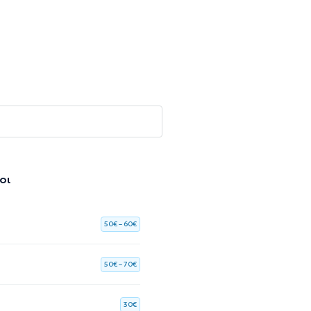
οι
50€ – 60€
50€ – 70€
30€