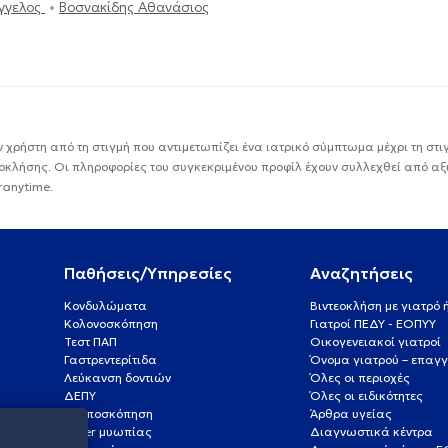
γγελος
Βοσνακίδης Αθανάσιος
ν χρήστη από τη στιγμή που αντιμετωπίζει ένα ιατρικό σύμπτωμα μέχρι τη στιγμ
εοκλήσης. Οι πληροφορίες του συγκεκριμένου προφίλ έχουν συλλεχθεί από αξ
ranytime.
Παθήσεις/Υπηρεσίες
Αναζητήσεις
Κονδυλώματα
Βιντεοκλήση με γιατρό
Κολονοσκόπηση
Γιατροί ΠΕΔΥ - ΕΟΠΥΥ
Τεστ ΠΑΠ
Οικογενειακοί γιατροί
Γαστρεντερίτιδα
Όνομα γιατρού – επαγγ
Λεύκανση δοντιών
Όλες οι περιοχές
ΔΕΠΥ
Όλες οι ειδικότητες
Κολποσκόπηση
Άρθρα υγείας
Laser μυωπίας
Διαγνωστικά κέντρα