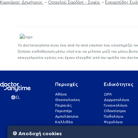
Καρνάρας Δημήτριος
Οσανλού Σαρζάντ - Σοφία
Ευκαρπίδης Ευά
Το doctoranytime είναι ένα end-to-end solution που υποστηρίζει το
ζητήσει καθοδήγηση μέσω chat και να μιλήσει μαζί του μέσω βιντ
επαγγελματία υγείας και έχουν ελεγχθεί από την ομάδα του docto
Περιοχές
Ειδικότητες
Αθήνα
ΩΡΛ
EL
Θεσσαλονίκη
Δερματολόγοι
Πειραιάς
Γυναικολόγοι
Περιστέρι
Οδοντίατροι
Αμπελόκηποι
Παθολόγοι
Καλλιθέα
Ψυχολόγοι
Πάτρα
Οφθαλμίατροι
🍪 Αποδοχή cookies
Γλυφάδα
Ενδοκρινολόγοι