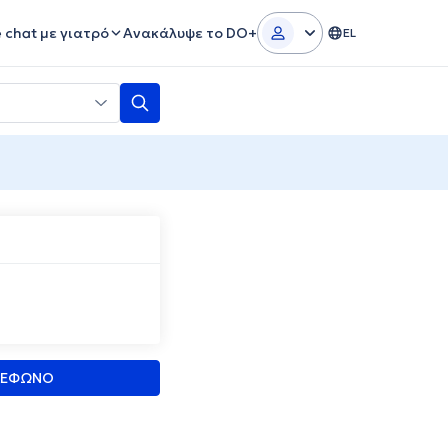
e chat με γιατρό
Ανακάλυψε το DO+
EL
ΛΕΦΩΝΟ