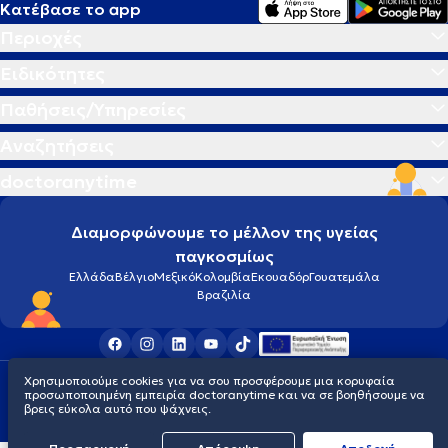
Κατέβασε το app
Περιοχές
Ειδικότητες
Παθήσεις/Υπηρεσίες
Αναζητήσεις
doctoranytime
Διαμορφώνουμε το μέλλον της υγείας
παγκοσμίως
Ελλάδα
Βέλγιο
Μεξικό
Κολομβία
Εκουαδόρ
Γουατεμάλα
Βραζιλία
Χρησιμοποιούμε cookies για να σου προσφέρουμε μια κορυφαία
Οροι χρήσης
Cookies
Πολιτική προστασίας προσωπικού απορρήτου
προσωποποιημένη εμπειρία doctoranytime και να σε βοηθήσουμε να
© 2026 doctoranytime
βρεις εύκολα αυτό που ψάχνεις.