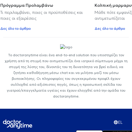
Πρόγραμμα Προλαμβάνω
Κολπική μαρμαρυ
Τι περιλαμβάνει, ποιες οι προϋποθέσεις και
Μάθε πότε εμφανίζε
ποιες οι εξαιρέσεις
αντιμετωπίζεται
Δες όλο το άρθρο
Δες όλο το άρθρο
Το doctoranytime είναι ένα end-to-end solution που υποστηρίζει τον
χρήστη από τη στιγμή που αντιμετωπίζει ένα ιατρικό σύμπτωμα μέχρι τη
στιγμή της λύσης του, δίνοντάς του τη δυνατότητα να βρεί ειδικό, να
ζητήσει καθοδήγηση μέσω chat και να μιλήσει μαζί του μέσω
βιντεοκλήσης. Οι πληροφορίες του συγκεκριμένου προφίλ έχουν
συλλεχθεί από αξιόπιστες πηγές, όπως η προσωπική σελίδα του
γιατρού/επαγγελματία υγείας και έχουν ελεγχθεί από την ομάδα του
doctoranytime.
EL