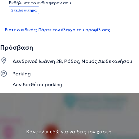
Εκδήλωσε το ενδιαφέρον σου
Στείλε αίτημα
Είστε ο ειδικός; Πάρτε τον έλεγχο του προφίλ σας
Πρόσβαση
Δενδρινού Ιωάννη 2Β, Ρόδος, Νομός Δωδεκανήσου
Parking
Δεν διαθέτει parking
Κάνε κλικ εδώ για να δεις τον χάρτη