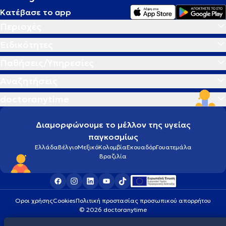
Κατέβασε το app
Περιοχές
Ειδικότητες
Παθήσεις/Υπηρεσίες
Αναζητήσεις
doctoranytime
Διαμορφώνουμε το μέλλον της υγείας
παγκοσμίως
Ελλάδα
Βέλγιο
Μεξικό
Κολομβία
Εκουαδόρ
Γουατεμάλα
Βραζιλία
Οροι χρήσης
Cookies
Πολιτική προστασίας προσωπικού απορρήτου
© 2026 doctoranytime