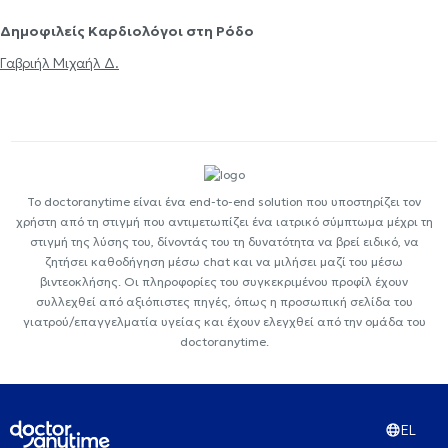
Δημοφιλείς Καρδιολόγοι στη Ρόδο
Γαβριήλ Μιχαήλ Δ.
Το doctoranytime είναι ένα end-to-end solution που υποστηρίζει τον
χρήστη από τη στιγμή που αντιμετωπίζει ένα ιατρικό σύμπτωμα μέχρι τη
στιγμή της λύσης του, δίνοντάς του τη δυνατότητα να βρεί ειδικό, να
ζητήσει καθοδήγηση μέσω chat και να μιλήσει μαζί του μέσω
βιντεοκλήσης. Οι πληροφορίες του συγκεκριμένου προφίλ έχουν
συλλεχθεί από αξιόπιστες πηγές, όπως η προσωπική σελίδα του
γιατρού/επαγγελματία υγείας και έχουν ελεγχθεί από την ομάδα του
doctoranytime.
EL