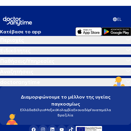
EL
Κατέβασε το app
Περιοχές
Ειδικότητες
Παθήσεις/Υπηρεσίες
Αναζητήσεις
doctoranytime
Διαμορφώνουμε το μέλλον της υγείας
παγκοσμίως
Ελλάδα
Βέλγιο
Μεξικό
Κολομβία
Εκουαδόρ
Γουατεμάλα
Βραζιλία