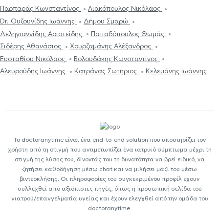
Παρπαράς Κωνσταντίνος
Λιακόπουλος Νικόλαος
Dr. Ουζουνίδης Ιωάννης
Δήμου Σμαρώ
Δεληγιαννίδης Αριστείδης
Παπαδόπουλος Θωμάς
Σιδέρης Αθανάσιος
Χουρζαμάνης Αλέξανδρος
Ευσταθίου Νικόλαος
Βολουδάκης Κωνσταντίνος
Αλευρούδης Ιωάννης
Κατράνας Σωτήριος
Κελεμάνης Ιωάννης
Το doctoranytime είναι ένα end-to-end solution που υποστηρίζει τον
χρήστη από τη στιγμή που αντιμετωπίζει ένα ιατρικό σύμπτωμα μέχρι τη
στιγμή της λύσης του, δίνοντάς του τη δυνατότητα να βρεί ειδικό, να
ζητήσει καθοδήγηση μέσω chat και να μιλήσει μαζί του μέσω
βιντεοκλήσης. Οι πληροφορίες του συγκεκριμένου προφίλ έχουν
συλλεχθεί από αξιόπιστες πηγές, όπως η προσωπική σελίδα του
γιατρού/επαγγελματία υγείας και έχουν ελεγχθεί από την ομάδα του
doctoranytime.