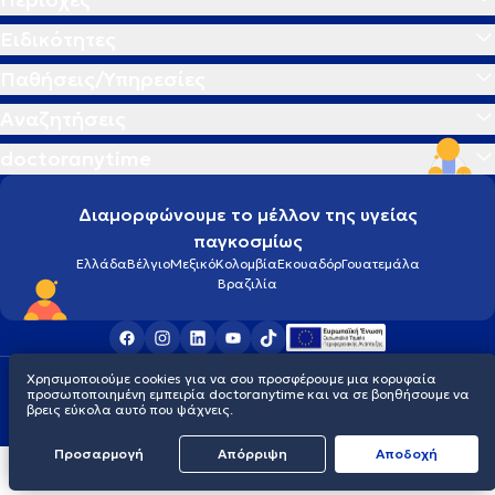
Ειδικότητες
Παθήσεις/Υπηρεσίες
Αναζητήσεις
doctoranytime
Διαμορφώνουμε το μέλλον της υγείας
παγκοσμίως
Ελλάδα
Βέλγιο
Μεξικό
Κολομβία
Εκουαδόρ
Γουατεμάλα
Βραζιλία
Χρησιμοποιούμε cookies για να σου προσφέρουμε μια κορυφαία
Οροι χρήσης
Cookies
Πολιτική προστασίας προσωπικού απορρήτου
προσωποποιημένη εμπειρία doctoranytime και να σε βοηθήσουμε να
© 2026 doctoranytime
βρεις εύκολα αυτό που ψάχνεις.
Προσαρμογή
Απόρριψη
Aποδοχή