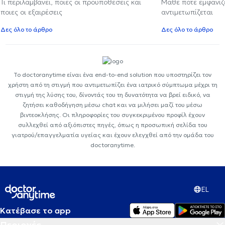
Τι περιλαμβάνει, ποιες οι προϋποθέσεις και
Μάθε πότε εμφανίζε
ποιες οι εξαιρέσεις
αντιμετωπίζεται
Δες όλο το άρθρο
Δες όλο το άρθρο
Το doctoranytime είναι ένα end-to-end solution που υποστηρίζει τον
χρήστη από τη στιγμή που αντιμετωπίζει ένα ιατρικό σύμπτωμα μέχρι τη
στιγμή της λύσης του, δίνοντάς του τη δυνατότητα να βρεί ειδικό, να
ζητήσει καθοδήγηση μέσω chat και να μιλήσει μαζί του μέσω
βιντεοκλήσης. Οι πληροφορίες του συγκεκριμένου προφίλ έχουν
συλλεχθεί από αξιόπιστες πηγές, όπως η προσωπική σελίδα του
γιατρού/επαγγελματία υγείας και έχουν ελεγχθεί από την ομάδα του
doctoranytime.
EL
Κατέβασε το app
Περιοχές