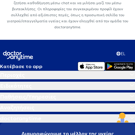
ζητήσει καθοδήγηση μέσω chat και να μιλήσει μαζί του μέσω
βιντεοκλήσης. Οι πληροφορίες του συγκεκριμένου προφίλ έχουν
συλλεχθεί από αξιόπιστες πηγές, όπως η προσωπική σελίδα του
γιατρού/επαγγελματία υγείας και έχουν ελεγχθεί από την ομάδα του
doctoranytime.
EL
Κατέβασε το app
Περιοχές
Ειδικότητες
Παθήσεις/Υπηρεσίες
Αναζητήσεις
doctoranytime
Διαμορφώνουμε το μέλλον της υγείας