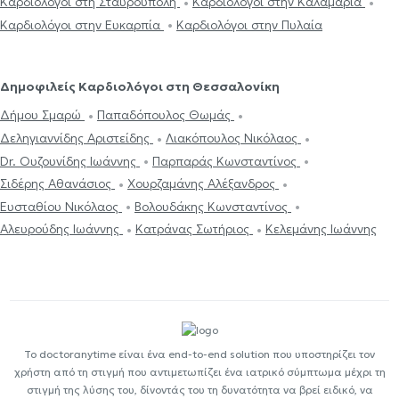
Καρδιολόγοι στη Σταυρούπολη
Καρδιολόγοι στην Καλαμαριά
Καρδιολόγοι στην Ευκαρπία
Καρδιολόγοι στην Πυλαία
Δημοφιλείς Καρδιολόγοι στη Θεσσαλονίκη
Δήμου Σμαρώ
Παπαδόπουλος Θωμάς
Δεληγιαννίδης Αριστείδης
Λιακόπουλος Νικόλαος
Dr. Ουζουνίδης Ιωάννης
Παρπαράς Κωνσταντίνος
Σιδέρης Αθανάσιος
Χουρζαμάνης Αλέξανδρος
Ευσταθίου Νικόλαος
Βολουδάκης Κωνσταντίνος
Αλευρούδης Ιωάννης
Κατράνας Σωτήριος
Κελεμάνης Ιωάννης
Το doctoranytime είναι ένα end-to-end solution που υποστηρίζει τον
χρήστη από τη στιγμή που αντιμετωπίζει ένα ιατρικό σύμπτωμα μέχρι τη
στιγμή της λύσης του, δίνοντάς του τη δυνατότητα να βρεί ειδικό, να