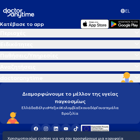
EL
Κατέβασε το app
Περιοχές
Ειδικότητες
Παθήσεις/Υπηρεσίες
Αναζητήσεις
doctoranytime
Διαμορφώνουμε το μέλλον της υγείας
παγκοσμίως
Ελλάδα
Βέλγιο
Μεξικό
Κολομβία
Εκουαδόρ
Γουατεμάλα
Βραζιλία
Χρησιμοποιούμε cookies για να σου προσφέρουμε μια κορυφαία