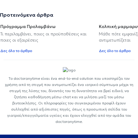
Προτεινόμενα άρθρα
Πρόγραμμα Προλαμβάνω
Κολπική μαρμαρυ
Τι περιλαμβάνει, ποιες οι προϋποθέσεις και
Μάθε πότε εμφανίζε
ποιες οι εξαιρέσεις
αντιμετωπίζεται
Δες όλο το άρθρο
Δες όλο το άρθρο
Το doctoranytime είναι ένα end-to-end solution που υποστηρίζει τον
χρήστη από τη στιγμή που αντιμετωπίζει ένα ιατρικό σύμπτωμα μέχρι τη
στιγμή της λύσης του, δίνοντάς του τη δυνατότητα να βρεί ειδικό, να
ζητήσει καθοδήγηση μέσω chat και να μιλήσει μαζί του μέσω
βιντεοκλήσης. Οι πληροφορίες του συγκεκριμένου προφίλ έχουν
συλλεχθεί από αξιόπιστες πηγές, όπως η προσωπική σελίδα του
γιατρού/επαγγελματία υγείας και έχουν ελεγχθεί από την ομάδα του
doctoranytime.