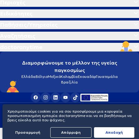
Περιοχές
Ειδικότητες
Παθήσεις/Υπηρεσίες
Αναζητήσεις
doctoranytime
Διαμορφώνουμε το μέλλον της υγείας
παγκοσμίως
Ελλάδα
Βέλγιο
Μεξικό
Κολομβία
Εκουαδόρ
Γουατεμάλα
Βραζιλία
Οροι χρήσης
Cookies
Πολιτική προστασίας προσωπικού απορρήτου
Χρησιμοποιούμε cookies για να σου προσφέρουμε μια κορυφαία
© 2026 doctoranytime
προσωποποιημένη εμπειρία doctoranytime και να σε βοηθήσουμε να
βρεις εύκολα αυτό που ψάχνεις.
Προσαρμογή
Απόρριψη
Aποδοχή