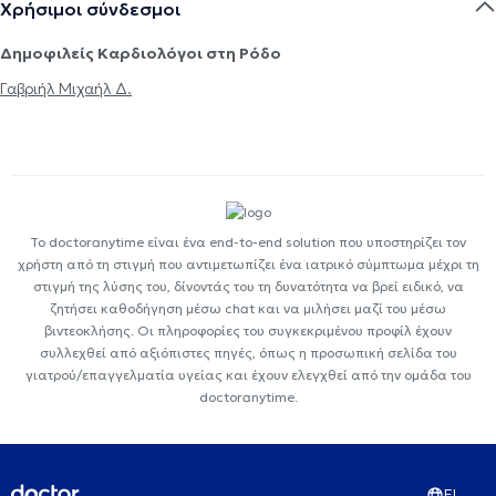
Χρήσιμοι σύνδεσμοι
Δημοφιλείς Καρδιολόγοι στη Ρόδο
Γαβριήλ Μιχαήλ Δ.
Το doctoranytime είναι ένα end-to-end solution που υποστηρίζει τον
χρήστη από τη στιγμή που αντιμετωπίζει ένα ιατρικό σύμπτωμα μέχρι τη
στιγμή της λύσης του, δίνοντάς του τη δυνατότητα να βρεί ειδικό, να
ζητήσει καθοδήγηση μέσω chat και να μιλήσει μαζί του μέσω
βιντεοκλήσης. Οι πληροφορίες του συγκεκριμένου προφίλ έχουν
συλλεχθεί από αξιόπιστες πηγές, όπως η προσωπική σελίδα του
γιατρού/επαγγελματία υγείας και έχουν ελεγχθεί από την ομάδα του
doctoranytime.
EL