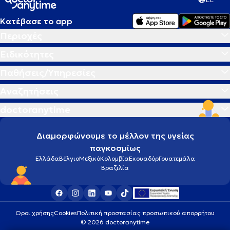
Κατέβασε το app
Περιοχές
Ειδικότητες
Παθήσεις/Υπηρεσίες
Αναζητήσεις
doctoranytime
Διαμορφώνουμε το μέλλον της υγείας
παγκοσμίως
Ελλάδα
Βέλγιο
Μεξικό
Κολομβία
Εκουαδόρ
Γουατεμάλα
Βραζιλία
Οροι χρήσης
Cookies
Πολιτική προστασίας προσωπικού απορρήτου
© 2026 doctoranytime