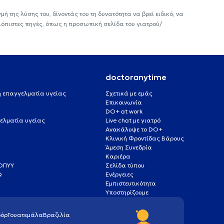
ή της λύσης του, δίνοντάς του τη δυνατότητα να βρεί ειδικό, να
ιόπιστες πηγές, όπως η προσωπική σελίδα του γιατρού/
doctoranytime
 ή επαγγελματία υγείας
Σχετικά με εμάς
Επικοινωνία
DO+ at work
ελματία υγείας
Live chat με γιατρό
Ανακάλυψε το DO+
Κλινική Φροντίδας Βάρους
Άμεση Συνεδρία
Καριέρα
ΕΟΠΥΥ
Σελίδα τύπου
Q
Ενέργειες
ς
Εμπιστευτικότητα
Υποστηρίζουμε
όρ
Γουατεμάλα
Βραζιλία