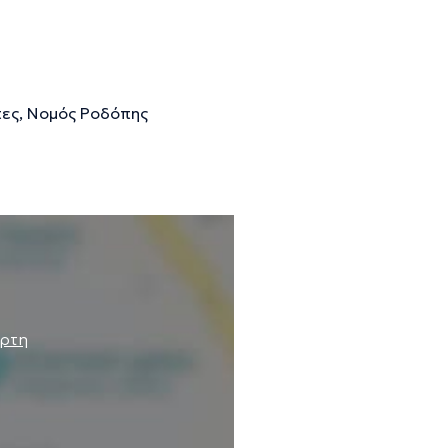
πες, Νομός Ροδόπης
άρτη