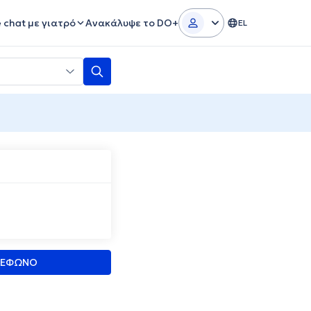
e chat με γιατρό
Ανακάλυψε το DO+
EL
ΛΕΦΩΝΟ