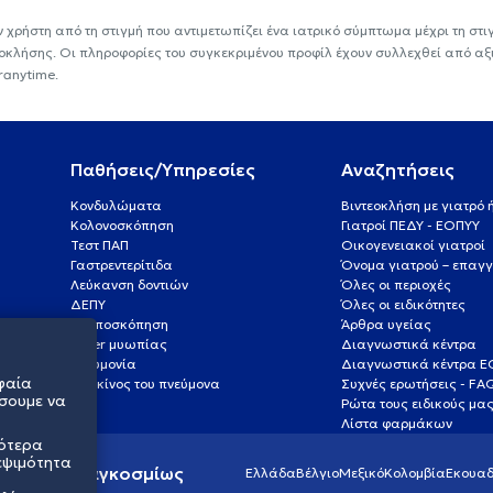
ν χρήστη από τη στιγμή που αντιμετωπίζει ένα ιατρικό σύμπτωμα μέχρι τη στιγμ
εοκλήσης. Οι πληροφορίες του συγκεκριμένου προφίλ έχουν συλλεχθεί από αξ
ranytime.
Παθήσεις/Υπηρεσίες
Αναζητήσεις
Κονδυλώματα
Βιντεοκλήση με γιατρό
Κολονοσκόπηση
Γιατροί ΠΕΔΥ - ΕΟΠΥΥ
Τεστ ΠΑΠ
Οικογενειακοί γιατροί
Γαστρεντερίτιδα
Όνομα γιατρού – επαγγ
Λεύκανση δοντιών
Όλες οι περιοχές
ΔΕΠΥ
Όλες οι ειδικότητες
Κολποσκόπηση
Άρθρα υγείας
Laser μυωπίας
Διαγνωστικά κέντρα
Πνευμονία
Διαγνωστικά κέντρα 
φαία
Καρκίνος του πνεύμονα
Συχνές ερωτήσεις - FA
σουμε να
Ρώτα τους ειδικούς μα
Λίστα φαρμάκων
σότερα
εψιμότητα
ς υγείας παγκοσμίως
Ελλάδα
Βέλγιο
Μεξικό
Κολομβία
Εκουαδ