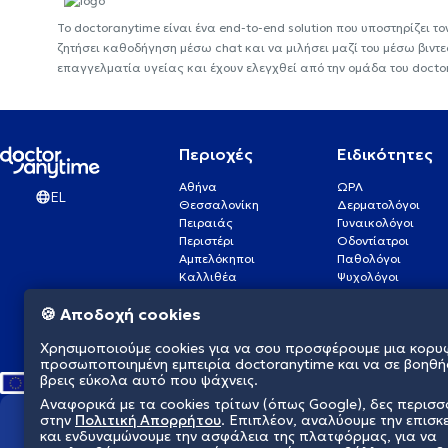
Το doctoranytime είναι ένα end-to-end solution που υποστηρίζει το
ζητήσει καθοδήγηση μέσω chat και να μιλήσει μαζί του μέσω βιντ
επαγγελματία υγείας και έχουν ελεγχθεί από την ομάδα του docto
Περιοχές
Ειδικότητες
Αθήνα
ΩΡΛ
EL
Θεσσαλονίκη
Δερματολόγοι
Πειραιάς
Γυναικολόγοι
Περιστέρι
Οδοντίατροι
Αμπελόκηποι
Παθολόγοι
Καλλιθέα
Ψυχολόγοι
Πάτρα
Οφθαλμίατροι
🍪 Αποδοχή cookies
Γλυφάδα
Ενδοκρινολόγοι
Νίκαια
Ουρολόγοι
Χρησιμοποιούμε cookies για να σου προσφέρουμε μια κορυ
Νέα Σμύρνη
Καρδιολόγοι
προσωποποιημένη εμπειρία doctoranytime και να σε βοηθή
βρεις εύκολα αυτό που ψάχνεις.
Αναφορικά με τα cookies τρίτων (όπως Google), δες περισ
στην
Πολιτική Απορρήτου
. Επιπλέον, αναλύουμε την επισκ
Διαμορφώνουμε το μέλλον τη
και ενδυναμώνουμε την ασφάλεια της πλατφόρμας, για να