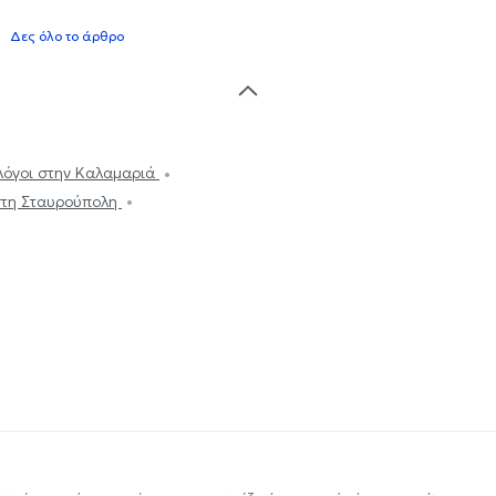
Δες όλο το άρθρο
λόγοι στην Καλαμαριά
στη Σταυρούπολη