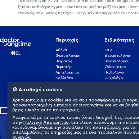
Το doctoranytime είναι ένα end-to-end solution που υποστηρίζει το
ζητήσει καθοδήγηση μέσω chat και να μιλήσει μαζί του μέσω βιντ
επαγγελματία υγείας και έχουν ελεγχθεί από την ομάδα του docto
Περιοχές
Ειδικότητες
Αθήνα
ΩΡΛ
EL
Θεσσαλονίκη
Δερματολόγοι
Πειραιάς
Γυναικολόγοι
Περιστέρι
Οδοντίατροι
Αμπελόκηποι
Παθολόγοι
Καλλιθέα
Ψυχολόγοι
Πάτρα
Οφθαλμίατροι
🍪 Αποδοχή cookies
Γλυφάδα
Ενδοκρινολόγοι
Νίκαια
Ουρολόγοι
Χρησιμοποιούμε cookies για να σου προσφέρουμε μια κορυ
Νέα Σμύρνη
Καρδιολόγοι
προσωποποιημένη εμπειρία doctoranytime και να σε βοηθή
βρεις εύκολα αυτό που ψάχνεις.
Αναφορικά με τα cookies τρίτων (όπως Google), δες περισ
στην
Πολιτική Απορρήτου
. Επιπλέον, αναλύουμε την επισκ
Διαμορφώνουμε το μέλλον τη
και ενδυναμώνουμε την ασφάλεια της πλατφόρμας, για να
απολαμβάνεις τις υπηρεσίες μας σε ένα περιβάλλον που εξ
συνεχώς.