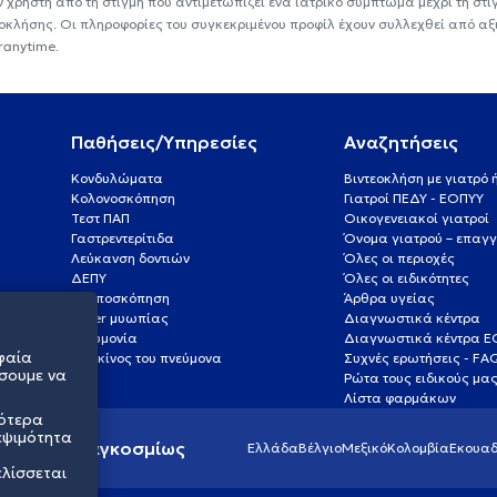
ν χρήστη από τη στιγμή που αντιμετωπίζει ένα ιατρικό σύμπτωμα μέχρι τη στιγμ
εοκλήσης. Οι πληροφορίες του συγκεκριμένου προφίλ έχουν συλλεχθεί από αξ
ranytime.
Παθήσεις/Υπηρεσίες
Αναζητήσεις
Κονδυλώματα
Βιντεοκλήση με γιατρό
Κολονοσκόπηση
Γιατροί ΠΕΔΥ - ΕΟΠΥΥ
Τεστ ΠΑΠ
Οικογενειακοί γιατροί
Γαστρεντερίτιδα
Όνομα γιατρού – επαγγ
Λεύκανση δοντιών
Όλες οι περιοχές
ΔΕΠΥ
Όλες οι ειδικότητες
Κολποσκόπηση
Άρθρα υγείας
Laser μυωπίας
Διαγνωστικά κέντρα
Πνευμονία
Διαγνωστικά κέντρα 
φαία
Καρκίνος του πνεύμονα
Συχνές ερωτήσεις - FA
σουμε να
Ρώτα τους ειδικούς μα
Λίστα φαρμάκων
σότερα
εψιμότητα
ς υγείας παγκοσμίως
Ελλάδα
Βέλγιο
Μεξικό
Κολομβία
Εκουαδ
ελίσσεται