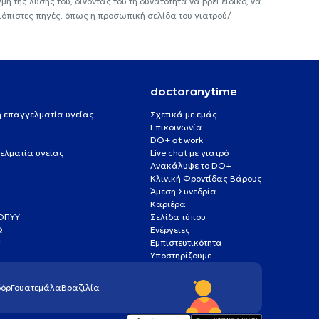
ή της λύσης του, δίνοντάς του τη δυνατότητα να βρεί ειδικό, να
ιόπιστες πηγές, όπως η προσωπική σελίδα του γιατρού/
doctoranytime
 ή επαγγελματία υγείας
Σχετικά με εμάς
Επικοινωνία
DO+ at work
ελματία υγείας
Live chat με γιατρό
Ανακάλυψε το DO+
Κλινική Φροντίδας Βάρους
Άμεση Συνεδρία
Καριέρα
ΕΟΠΥΥ
Σελίδα τύπου
Q
Ενέργειες
ς
Εμπιστευτικότητα
Υποστηρίζουμε
όρ
Γουατεμάλα
Βραζιλία