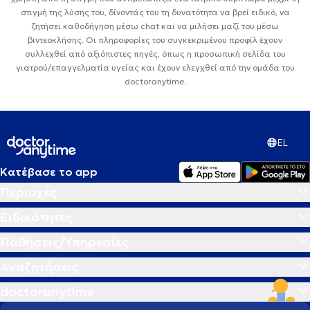
στιγμή της λύσης του, δίνοντάς του τη δυνατότητα να βρεί ειδικό, να
ζητήσει καθοδήγηση μέσω chat και να μιλήσει μαζί του μέσω
βιντεοκλήσης. Οι πληροφορίες του συγκεκριμένου προφίλ έχουν
συλλεχθεί από αξιόπιστες πηγές, όπως η προσωπική σελίδα του
γιατρού/επαγγελματία υγείας και έχουν ελεγχθεί από την ομάδα του
doctoranytime.
EL
Κατέβασε το app
Περιοχές
Ειδικότητες
Παθήσεις/Υπηρεσίες
Αναζητήσεις
doctoranytime