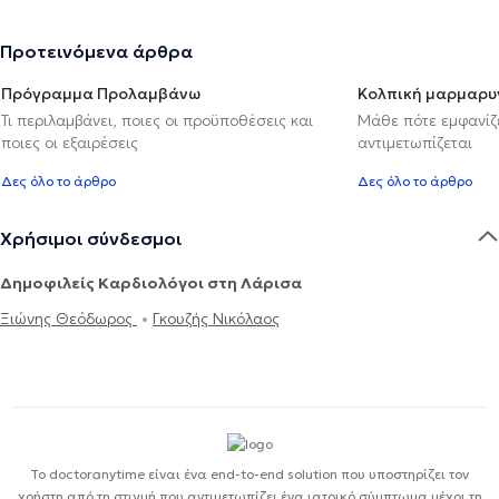
Προτεινόμενα άρθρα
Πρόγραμμα Προλαμβάνω
Κολπική μαρμαρυ
Τι περιλαμβάνει, ποιες οι προϋποθέσεις και
Μάθε πότε εμφανίζε
ποιες οι εξαιρέσεις
αντιμετωπίζεται
Δες όλο το άρθρο
Δες όλο το άρθρο
Χρήσιμοι σύνδεσμοι
Δημοφιλείς Καρδιολόγοι στη Λάρισα
Ξιώνης Θεόδωρος
Γκουζής Νικόλαος
Το doctoranytime είναι ένα end-to-end solution που υποστηρίζει τον
χρήστη από τη στιγμή που αντιμετωπίζει ένα ιατρικό σύμπτωμα μέχρι τη