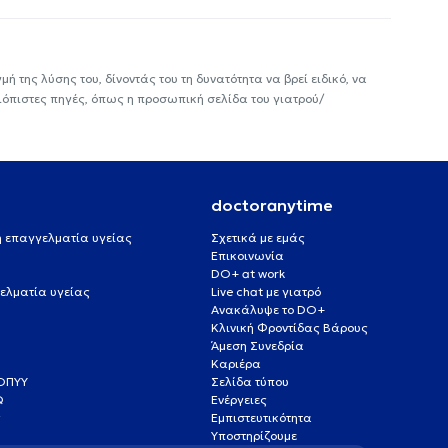
ή της λύσης του, δίνοντάς του τη δυνατότητα να βρεί ειδικό, να
ιόπιστες πηγές, όπως η προσωπική σελίδα του γιατρού/
doctoranytime
 ή επαγγελματία υγείας
Σχετικά με εμάς
Επικοινωνία
DO+ at work
ελματία υγείας
Live chat με γιατρό
Ανακάλυψε το DO+
Κλινική Φροντίδας Βάρους
Άμεση Συνεδρία
Καριέρα
ΕΟΠΥΥ
Σελίδα τύπου
Q
Ενέργειες
ς
Εμπιστευτικότητα
Υποστηρίζουμε