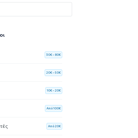
οι
30€ – 80€
20€ – 50€
10€ – 20€
Aπό 100€
ητές
Aπό 20€