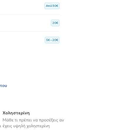
Aπό 30€
20€
5€ – 20€
 του
Χοληστερίνη
Μάθε τι πρέπει να προσέξεις αν
ι
έχεις υψηλή χοληστερίνη