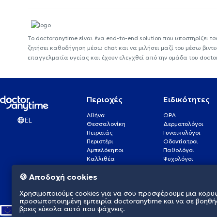
Το doctoranytime είναι ένα end-to-end solution που υποστηρίζει το
ζητήσει καθοδήγηση μέσω chat και να μιλήσει μαζί του μέσω βιντ
επαγγελματία υγείας και έχουν ελεγχθεί από την ομάδα του docto
Περιοχές
Ειδικότητες
Αθήνα
ΩΡΛ
EL
Θεσσαλονίκη
Δερματολόγοι
Πειραιάς
Γυναικολόγοι
Περιστέρι
Οδοντίατροι
Αμπελόκηποι
Παθολόγοι
Καλλιθέα
Ψυχολόγοι
Πάτρα
Οφθαλμίατροι
🍪 Αποδοχή cookies
Γλυφάδα
Ενδοκρινολόγοι
Νίκαια
Ουρολόγοι
Χρησιμοποιούμε cookies για να σου προσφέρουμε μια κορυ
Νέα Σμύρνη
Καρδιολόγοι
προσωποποιημένη εμπειρία doctoranytime και να σε βοηθή
βρεις εύκολα αυτό που ψάχνεις.