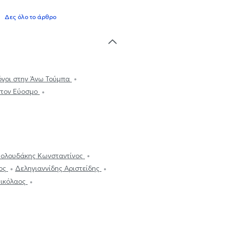
Δες όλο το άρθρο
όγοι στην Άνω Τούμπα
στον Εύοσμο
Βολουδάκης Κωνσταντίνος
ιος
Δεληγιαννίδης Αριστείδης
Νικόλαος