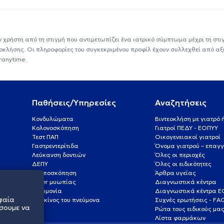
ν χρήστη από τη στιγμή που αντιμετωπίζει ένα ιατρικό σύμπτωμα μέχρι τη στιγμ
εοκλήσης. Οι πληροφορίες του συγκεκριμένου προφίλ έχουν συλλεχθεί από αξ
ranytime.
Παθήσεις/Υπηρεσίες
Αναζητήσεις
Κονδυλώματα
Βιντεοκλήση με γιατρό
Κολονοσκόπηση
Γιατροί ΠΕΔΥ - ΕΟΠΥΥ
Τεστ ΠΑΠ
Οικογενειακοί γιατροί
Γαστρεντερίτιδα
Όνομα γιατρού – επαγγ
Λεύκανση δοντιών
Όλες οι περιοχές
ΔΕΠΥ
Όλες οι ειδικότητες
Κολποσκόπηση
Άρθρα υγείας
Laser μυωπίας
Διαγνωστικά κέντρα
Πνευμονία
Διαγνωστικά κέντρα 
φαία
Καρκίνος του πνεύμονα
Συχνές ερωτήσεις - FA
σουμε να
Ρώτα τους ειδικούς μα
Λίστα φαρμάκων