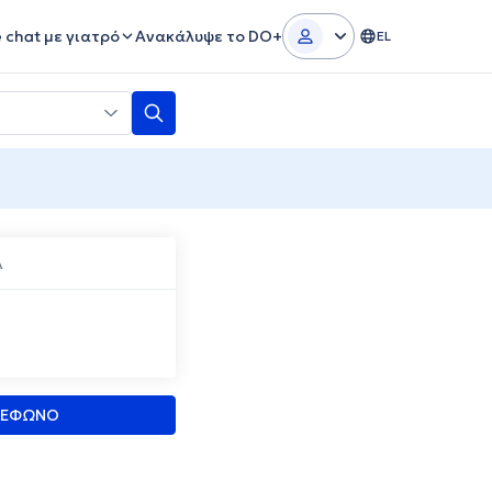
e chat με γιατρό
Ανακάλυψε το DO+
EL
Α
ΛΕΦΩΝΟ