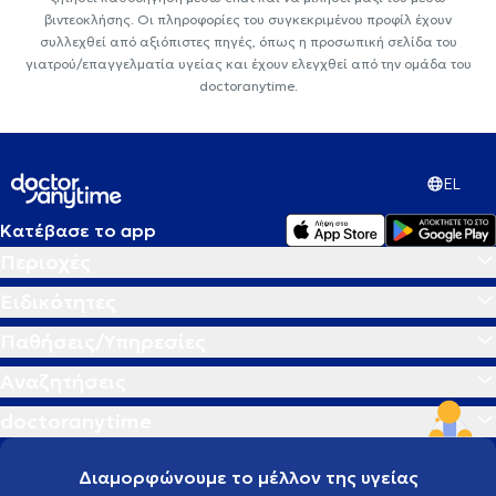
βιντεοκλήσης. Οι πληροφορίες του συγκεκριμένου προφίλ έχουν
συλλεχθεί από αξιόπιστες πηγές, όπως η προσωπική σελίδα του
γιατρού/επαγγελματία υγείας και έχουν ελεγχθεί από την ομάδα του
doctoranytime.
EL
Κατέβασε το app
Περιοχές
Ειδικότητες
Παθήσεις/Υπηρεσίες
Αναζητήσεις
doctoranytime
Διαμορφώνουμε το μέλλον της υγείας