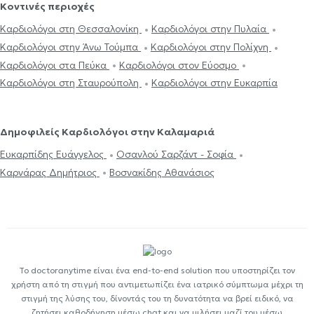
Κοντινές περιοχές
Καρδιολόγοι στη Θεσσαλονίκη
Καρδιολόγοι στην Πυλαία
Καρδιολόγοι στην Άνω Τούμπα
Καρδιολόγοι στην Πολίχνη
Καρδιολόγοι στα Πεύκα
Καρδιολόγοι στον Εύοσμο
Καρδιολόγοι στη Σταυρούπολη
Καρδιολόγοι στην Ευκαρπία
Δημοφιλείς Καρδιολόγοι στην Καλαμαριά
Ευκαρπίδης Ευάγγελος
Οσανλού Σαρζάντ - Σοφία
Καρνάρας Δημήτριος
Βοσνακίδης Αθανάσιος
Το doctoranytime είναι ένα end-to-end solution που υποστηρίζει τον
χρήστη από τη στιγμή που αντιμετωπίζει ένα ιατρικό σύμπτωμα μέχρι τη
στιγμή της λύσης του, δίνοντάς του τη δυνατότητα να βρεί ειδικό, να
ζητήσει καθοδήγηση μέσω chat και να μιλήσει μαζί του μέσω