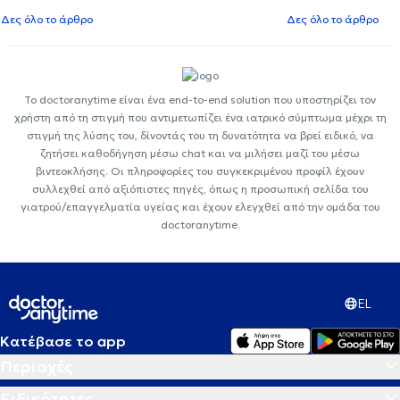
Δες όλο το άρθρο
Δες όλο το άρθρο
Το doctoranytime είναι ένα end-to-end solution που υποστηρίζει τον
χρήστη από τη στιγμή που αντιμετωπίζει ένα ιατρικό σύμπτωμα μέχρι τη
στιγμή της λύσης του, δίνοντάς του τη δυνατότητα να βρεί ειδικό, να
ζητήσει καθοδήγηση μέσω chat και να μιλήσει μαζί του μέσω
βιντεοκλήσης. Οι πληροφορίες του συγκεκριμένου προφίλ έχουν
συλλεχθεί από αξιόπιστες πηγές, όπως η προσωπική σελίδα του
γιατρού/επαγγελματία υγείας και έχουν ελεγχθεί από την ομάδα του
doctoranytime.
EL
Κατέβασε το app
Περιοχές
Ειδικότητες