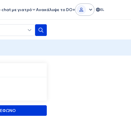
e chat με γιατρό
Ανακάλυψε το DO+
EL
ΛΕΦΩΝΟ