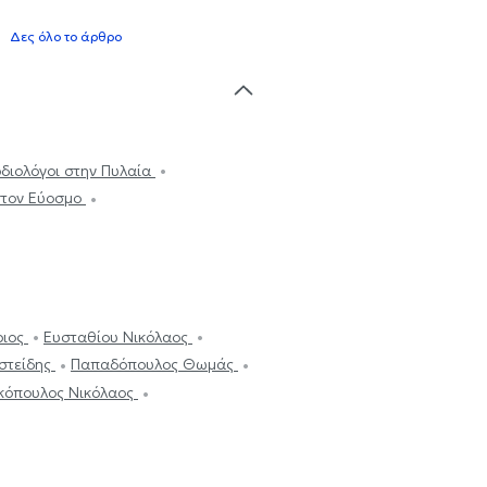
Δες όλο το άρθρο
διολόγοι στην Πυλαία
στον Εύοσμο
ριος
Ευσταθίου Νικόλαος
ιστείδης
Παπαδόπουλος Θωμάς
κόπουλος Νικόλαος