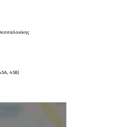
Θεσσαλονίκης
45Α, 45Β)