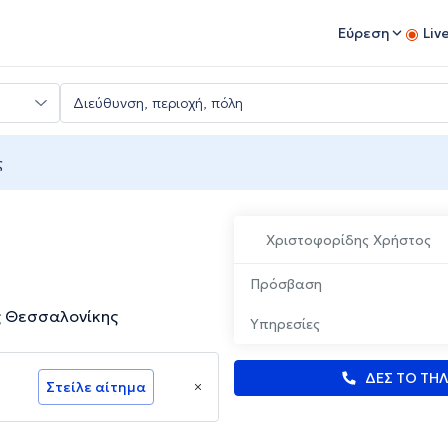
Εύρεση
Liv
ς
Χριστοφορίδης Χρήστος
Πρόσβαση
ς Θεσσαλονίκης
Υπηρεσίες
ΔΕΣ ΤΟ ΤΗ
Στείλε αίτημα