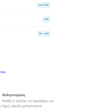
Aπό 30€
20€
5€ – 20€
 του
Χοληστερίνη
Μάθε τι πρέπει να προσέξεις αν
ι
έχεις υψηλή χοληστερίνη