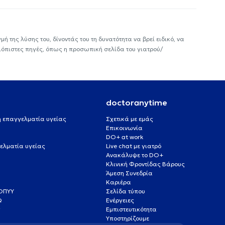
ή της λύσης του, δίνοντάς του τη δυνατότητα να βρεί ειδικό, να
ιόπιστες πηγές, όπως η προσωπική σελίδα του γιατρού/
doctoranytime
 ή επαγγελματία υγείας
Σχετικά με εμάς
Επικοινωνία
DO+ at work
ελματία υγείας
Live chat με γιατρό
Ανακάλυψε το DO+
Κλινική Φροντίδας Βάρους
Άμεση Συνεδρία
Καριέρα
ΕΟΠΥΥ
Σελίδα τύπου
Q
Ενέργειες
ς
Εμπιστευτικότητα
Υποστηρίζουμε