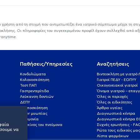
ν χρήστη από τη στιγμή που αντιμετωπίζει ένα ιατρικό σύμπτωμα μέχρι τη στιγμ
εοκλήσης. Οι πληροφορίες του συγκεκριμένου προφίλ έχουν συλλεχθεί από αξ
ranytime.
Παθήσεις/Υπηρεσίες
Αναζητήσεις
Κονδυλώματα
Βιντεοκλήση με γιατρό
Κολονοσκόπηση
Γιατροί ΠΕΔΥ - ΕΟΠΥΥ
Τεστ ΠΑΠ
Οικογενειακοί γιατροί
Γαστρεντερίτιδα
Όνομα γιατρού – επαγγ
Λεύκανση δοντιών
Όλες οι περιοχές
ΔΕΠΥ
Όλες οι ειδικότητες
Κολποσκόπηση
Άρθρα υγείας
Laser μυωπίας
Διαγνωστικά κέντρα
Πνευμονία
Διαγνωστικά κέντρα 
φαία
Καρκίνος του πνεύμονα
Συχνές ερωτήσεις - FA
σουμε να
Ρώτα τους ειδικούς μα
Λίστα φαρμάκων