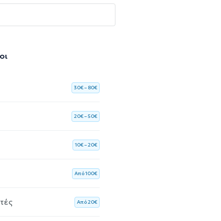
οι
30€ – 80€
20€ – 50€
10€ – 20€
Aπό 100€
ητές
Aπό 20€