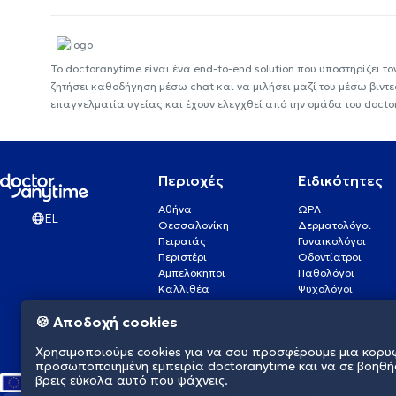
Το doctoranytime είναι ένα end-to-end solution που υποστηρίζει το
ζητήσει καθοδήγηση μέσω chat και να μιλήσει μαζί του μέσω βιντ
επαγγελματία υγείας και έχουν ελεγχθεί από την ομάδα του docto
Περιοχές
Ειδικότητες
Αθήνα
ΩΡΛ
EL
Θεσσαλονίκη
Δερματολόγοι
Πειραιάς
Γυναικολόγοι
Περιστέρι
Οδοντίατροι
Αμπελόκηποι
Παθολόγοι
Καλλιθέα
Ψυχολόγοι
Πάτρα
Οφθαλμίατροι
🍪 Αποδοχή cookies
Γλυφάδα
Ενδοκρινολόγοι
Νίκαια
Ουρολόγοι
Χρησιμοποιούμε cookies για να σου προσφέρουμε μια κορυ
Νέα Σμύρνη
Καρδιολόγοι
προσωποποιημένη εμπειρία doctoranytime και να σε βοηθή
βρεις εύκολα αυτό που ψάχνεις.