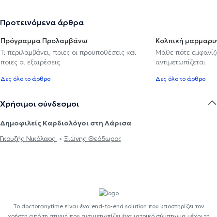
Προτεινόμενα άρθρα
Πρόγραμμα Προλαμβάνω
Κολπική μαρμαρυ
Τι περιλαμβάνει, ποιες οι προϋποθέσεις και
Μάθε πότε εμφανίζε
ποιες οι εξαιρέσεις
αντιμετωπίζεται
Δες όλο το άρθρο
Δες όλο το άρθρο
Χρήσιμοι σύνδεσμοι
Δημοφιλείς Καρδιολόγοι στη Λάρισα
Γκουζής Νικόλαος
Ξιώνης Θεόδωρος
Το doctoranytime είναι ένα end-to-end solution που υποστηρίζει τον
χρήστη από τη στιγμή που αντιμετωπίζει ένα ιατρικό σύμπτωμα μέχρι τη