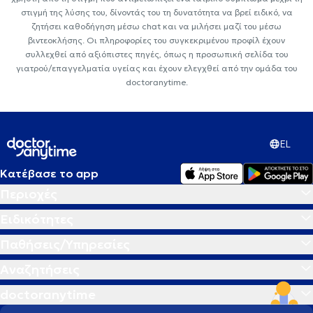
στιγμή της λύσης του, δίνοντάς του τη δυνατότητα να βρεί ειδικό, να
ζητήσει καθοδήγηση μέσω chat και να μιλήσει μαζί του μέσω
βιντεοκλήσης. Οι πληροφορίες του συγκεκριμένου προφίλ έχουν
συλλεχθεί από αξιόπιστες πηγές, όπως η προσωπική σελίδα του
γιατρού/επαγγελματία υγείας και έχουν ελεγχθεί από την ομάδα του
doctoranytime.
EL
Κατέβασε το app
Περιοχές
Ειδικότητες
Παθήσεις/Υπηρεσίες
Αναζητήσεις
doctoranytime