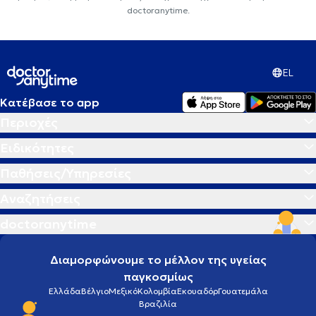
doctoranytime.
EL
Κατέβασε το app
Περιοχές
Ειδικότητες
Παθήσεις/Υπηρεσίες
Αναζητήσεις
doctoranytime
Διαμορφώνουμε το μέλλον της υγείας
παγκοσμίως
Ελλάδα
Βέλγιο
Μεξικό
Κολομβία
Εκουαδόρ
Γουατεμάλα
Βραζιλία