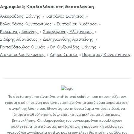
Δημοφιλείς Καρδιολόγοι στη Θεσσαλονίκη
Αλευρούδης Ιωάννης
Κατράνας Σωτήριος
Βολουδάκης Κωνσταντίνος
Ευσταθίου Νικόλαος
Κελεμάνης Ιωάννης
Χουρζαμάνης Αλέξανδρος
Σιδέρης Αθανάσιος
Δεληγιαννίδης Αριστείδης
Παπαδόπουλος Θωμάς
Dr. Ουζουνίδης Ιωάννης
Λιακόπουλος Νικόλαος
Δήμου Σμαρώ
Παρπαράς Κωνσταντίνος
Το doctoranytime είναι ένα end-to-end solution που υποστηρίζει τον
χρήστη από τη στιγμή που αντιμετωπίζει ένα ιατρικό σύμπτωμα μέχρι τη
στιγμή της λύσης του, δίνοντάς του τη δυνατότητα να βρεί ειδικό, να
ζητήσει καθοδήγηση μέσω chat και να μιλήσει μαζί του μέσω
βιντεοκλήσης. Οι πληροφορίες του συγκεκριμένου προφίλ έχουν
συλλεχθεί από αξιόπιστες πηγές, όπως η προσωπική σελίδα του
γιατρού/επαγγελματία υγείας και έχουν ελεγχθεί από την ομάδα του