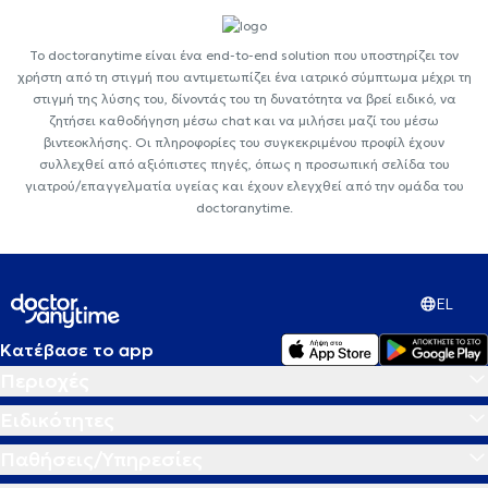
Το doctoranytime είναι ένα end-to-end solution που υποστηρίζει τον
χρήστη από τη στιγμή που αντιμετωπίζει ένα ιατρικό σύμπτωμα μέχρι τη
στιγμή της λύσης του, δίνοντάς του τη δυνατότητα να βρεί ειδικό, να
ζητήσει καθοδήγηση μέσω chat και να μιλήσει μαζί του μέσω
βιντεοκλήσης. Οι πληροφορίες του συγκεκριμένου προφίλ έχουν
συλλεχθεί από αξιόπιστες πηγές, όπως η προσωπική σελίδα του
γιατρού/επαγγελματία υγείας και έχουν ελεγχθεί από την ομάδα του
doctoranytime.
EL
Κατέβασε το app
Περιοχές
Ειδικότητες
Παθήσεις/Υπηρεσίες