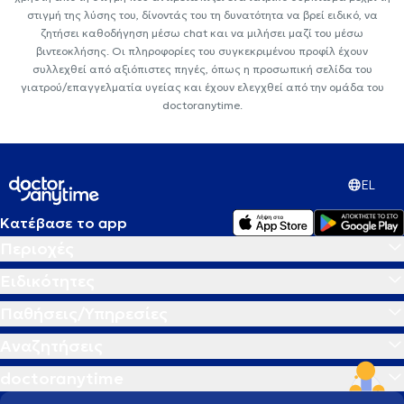
στιγμή της λύσης του, δίνοντάς του τη δυνατότητα να βρεί ειδικό, να
ζητήσει καθοδήγηση μέσω chat και να μιλήσει μαζί του μέσω
βιντεοκλήσης. Οι πληροφορίες του συγκεκριμένου προφίλ έχουν
συλλεχθεί από αξιόπιστες πηγές, όπως η προσωπική σελίδα του
γιατρού/επαγγελματία υγείας και έχουν ελεγχθεί από την ομάδα του
doctoranytime.
EL
Κατέβασε το app
Περιοχές
Ειδικότητες
Παθήσεις/Υπηρεσίες
Αναζητήσεις
doctoranytime