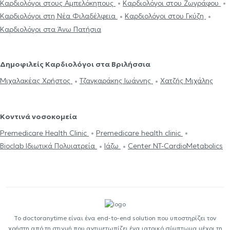
Καρδιολόγοι στους Αμπελόκηπους
Καρδιολόγοι στου Ζωγράφου
Καρδιολόγοι στη Νέα Φιλαδέλφεια
Καρδιολόγοι στου Γκύζη
Καρδιολόγοι στα Άνω Πατήσια
Δημοφιλείς Καρδιολόγοι στα Βριλήσσια
Μιχαλακέας Χρήστος
Τζαγκαράκης Ιωάννης
Χατζής Μιχάλης
Κοντινά νοσοκομεία
Premedicare Health Clinic
Premedicare health clinic
Bioclab Ιδιωτικά Πολυιατρεία
Ιάζω
Center NT-CardioMetabolics
Το doctoranytime είναι ένα end-to-end solution που υποστηρίζει τον
χρήστη από τη στιγμή που αντιμετωπίζει ένα ιατρικό σύμπτωμα μέχρι τη