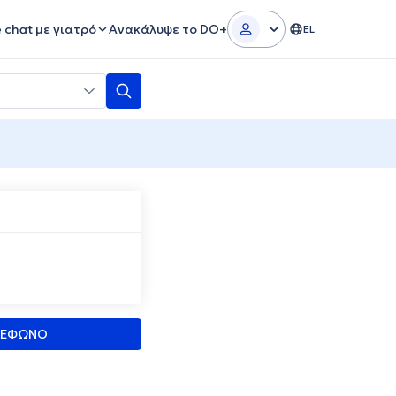
e chat με γιατρό
Ανακάλυψε το DO+
EL
ΛΕΦΩΝΟ