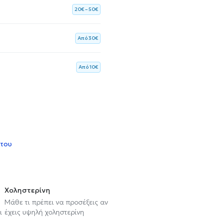
20€ – 50€
Aπό 30€
Aπό 10€
 του
Χοληστερίνη
Μάθε τι πρέπει να προσέξεις αν
ι
έχεις υψηλή χοληστερίνη