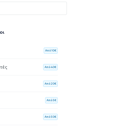
οι
Aπό 10€
ητές
Aπό 40€
Aπό 20€
Aπό 5€
Aπό 50€