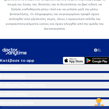
στιγμή της λύσης του, δίνοντάς του τη δυνατότητα να βρεί ειδικό, να
ζητήσει καθοδήγηση μέσω chat και να μιλήσει μαζί του μέσω
βιντεοκλήσης. Οι πληροφορίες του συγκεκριμένου προφίλ έχουν
συλλεχθεί από αξιόπιστες πηγές, όπως η προσωπική σελίδα του
γιατρού/επαγγελματία υγείας και έχουν ελεγχθεί από την ομάδα του
doctoranytime.
EL
Κατέβασε το app
Περιοχές
Ειδικότητες
Παθήσεις/Υπηρεσίες
Αναζητήσεις
doctoranytime