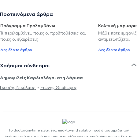
Προτεινόμενα άρθρα
Πρόγραμμα Προλαμβάνω
Κολπική μαρμαρυ
Τι περιλαμβάνει, ποιες οι προϋποθέσεις και
Μάθε πότε εμφανίζε
ποιες οι εξαιρέσεις
αντιμετωπίζεται
Δες όλο το άρθρο
Δες όλο το άρθρο
Χρήσιμοι σύνδεσμοι
Δημοφιλείς Καρδιολόγοι στη Λάρισα
Γκουζής Νικόλαος
Ξιώνης Θεόδωρος
Το doctoranytime είναι ένα end-to-end solution που υποστηρίζει τον
χρήστη από τη στιγμή που αντιμετωπίζει ένα ιατρικό σύμπτωμα μέχρι τη