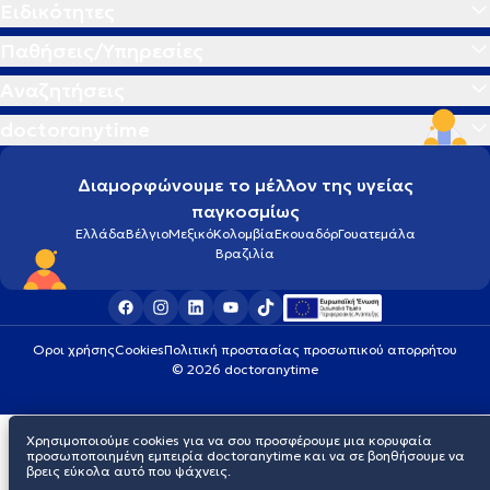
Ειδικότητες
Παθήσεις/Υπηρεσίες
Αναζητήσεις
doctoranytime
Διαμορφώνουμε το μέλλον της υγείας
παγκοσμίως
Ελλάδα
Βέλγιο
Μεξικό
Κολομβία
Εκουαδόρ
Γουατεμάλα
Βραζιλία
Οροι χρήσης
Cookies
Πολιτική προστασίας προσωπικού απορρήτου
© 2026 doctoranytime
Χρησιμοποιούμε cookies για να σου προσφέρουμε μια κορυφαία
προσωποποιημένη εμπειρία doctoranytime και να σε βοηθήσουμε να
βρεις εύκολα αυτό που ψάχνεις.