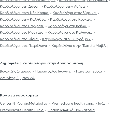
Καρδιολόγοι στη Δάφνη
Καρδιολόγοι στην Αθήνα
Καρδιολόγοι στον Νέο Κόσμο
Καρδιολόγοι στον Βύρωνα
Καρδιολόγοι στην Καλλιθέα
Καρδιολόγοι στο Κουκάκι
Καρδιολόγοι στο Παγκράτι
Καρδιολόγοι στη Βούλα
Καρδιολόγοι στο Μοσχάτο
Καρδιολόγοι στο Κολωνάκι
Καρδιολόγοι στα Ιλίσια
Καρδιολόγοι στου Ζωγράφου
Καρδιολόγοι στα Πετράλωνα
Καρδιολόγοι στην Πλατεία Μαβίλη
Δημοφιλείς Καρδιολόγοι στην Αργυρούπολη
Βογιατζής Σταύρος
Παρούτογλου Ιωάννης
Γιαννίτση Σοφία
Ασωνίτης Εμμανουήλ
Κοντινά νοσοκομεία
Center NT-CardioMetabolics
Premedicare health clinic
Ιάζω
Premedicare Health Clinic
Bioclab Ιδιωτικά Πολυιατρεία