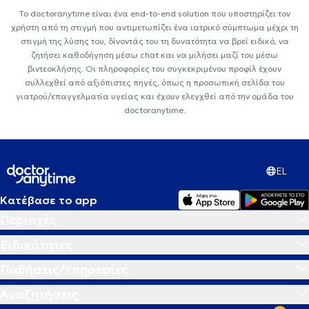
Το doctoranytime είναι ένα end-to-end solution που υποστηρίζει τον
χρήστη από τη στιγμή που αντιμετωπίζει ένα ιατρικό σύμπτωμα μέχρι τη
στιγμή της λύσης του, δίνοντάς του τη δυνατότητα να βρεί ειδικό, να
ζητήσει καθοδήγηση μέσω chat και να μιλήσει μαζί του μέσω
βιντεοκλήσης. Οι πληροφορίες του συγκεκριμένου προφίλ έχουν
συλλεχθεί από αξιόπιστες πηγές, όπως η προσωπική σελίδα του
γιατρού/επαγγελματία υγείας και έχουν ελεγχθεί από την ομάδα του
doctoranytime.
EL
Κατέβασε το app
Περιοχές
Ειδικότητες
Παθήσεις/Υπηρεσίες
Αναζητήσεις