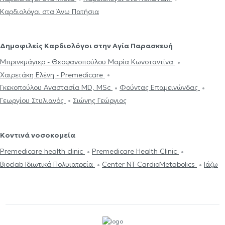
Καρδιολόγοι στα Άνω Πατήσια
Δημοφιλείς Καρδιολόγοι στην Αγία Παρασκευή
Μπρινκμάγιερ - Θεοφανοπούλου Μαρία Κωνσταντίνα
Χαιρετάκη Ελένη - Premedicare
Γκεκοπούλου Αναστασία MD, MSc
Φούντας Επαμεινώνδας
Γεωργίου Στυλιανός
Σιώνης Γεώργιος
Κοντινά νοσοκομεία
Premedicare health clinic
Premedicare Health Clinic
Bioclab Ιδιωτικά Πολυιατρεία
Center NT-CardioMetabolics
Ιάζω