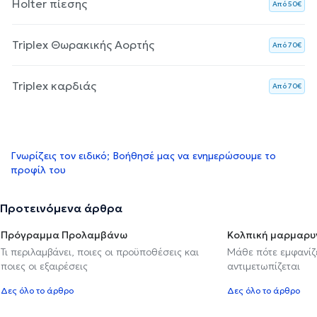
Holter πίεσης
Aπό 50€
Triplex Θωρακικής Αορτής
Aπό 70€
Triplex καρδιάς
Aπό 70€
Γνωρίζεις τον ειδικό; Βοήθησέ μας να ενημερώσουμε το
προφίλ του
Προτεινόμενα άρθρα
Πρόγραμμα Προλαμβάνω
Κολπική μαρμαρυ
Τι περιλαμβάνει, ποιες οι προϋποθέσεις και
Μάθε πότε εμφανίζε
ποιες οι εξαιρέσεις
αντιμετωπίζεται
Δες όλο το άρθρο
Δες όλο το άρθρο