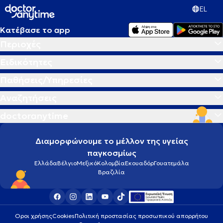
EL
Κατέβασε το app
Περιοχές
Ειδικότητες
Παθήσεις/Υπηρεσίες
Αναζητήσεις
doctoranytime
Διαμορφώνουμε το μέλλον της υγείας
παγκοσμίως
Ελλάδα
Βέλγιο
Μεξικό
Κολομβία
Εκουαδόρ
Γουατεμάλα
Βραζιλία
Οροι χρήσης
Cookies
Πολιτική προστασίας προσωπικού απορρήτου