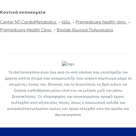
Κοντινά νοσοκομεία
Center NT-CardioMetabolics
Ιάζω
Premedicare health clinic
Premedicare Health Clinic
Bioclab Ιδιωτικά Πολυιατρεία
Το doctoranytime είναι ένα end-to-end solution που υποστηρίζει τον
χρήστη από τη στιγμή που αντιμετωπίζει ένα ιατρικό σύμπτωμα μέχρι τη
στιγμή της λύσης του, δίνοντάς του τη δυνατότητα να βρεί ειδικό, να
ζητήσει καθοδήγηση μέσω chat και να μιλήσει μαζί του μέσω
βιντεοκλήσης. Οι πληροφορίες του συγκεκριμένου προφίλ έχουν
συλλεχθεί από αξιόπιστες πηγές, όπως η προσωπική σελίδα του
γιατρού/επαγγελματία υγείας και έχουν ελεγχθεί από την ομάδα του
doctoranytime.