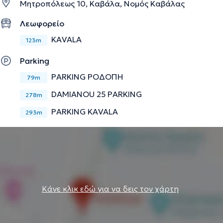
Μητροπόλεως 10, Καβάλα, Νομός Καβάλας
Την περιγραφή επιμελείται η ομάδα του doctoranytime βασισμένη σε
Λεωφορείο
επαληθευμένες πληροφορίες.
KAVALA
123m
Parking
PARKING ΡΟΔΟΠΗ
79m
DAMIANOU 25 PARKING
278m
PARKING KAVALA
293m
Κάνε κλικ εδώ για να δεις τον χάρτη