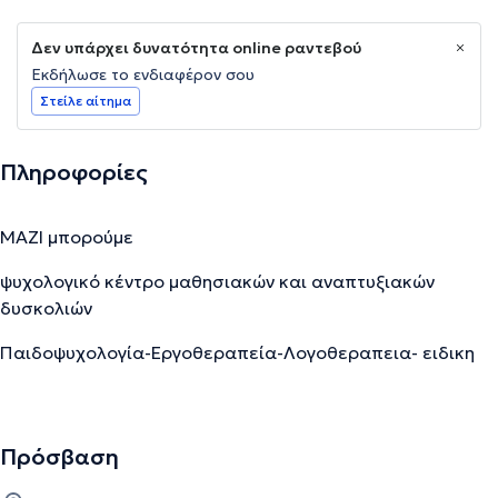
Δεν υπάρχει δυνατότητα online ραντεβού
Εκδήλωσε το ενδιαφέρον σου
Στείλε αίτημα
Πληροφορίες
ΜΑΖΙ μπορούμε
ψυχολογικό κέντρο μαθησιακών και αναπτυξιακών
δυσκολιών
Παιδοψυχολογία-Εργοθεραπεία-Λογοθεραπεια- ειδικη
διαπαδαγωγηση-ψυχοθεραπεια και συμβουλευτικη
εφηβων και ενηλικων
παιγνιοθεραπεια-messy play- CBT therapy
Πρόσβαση