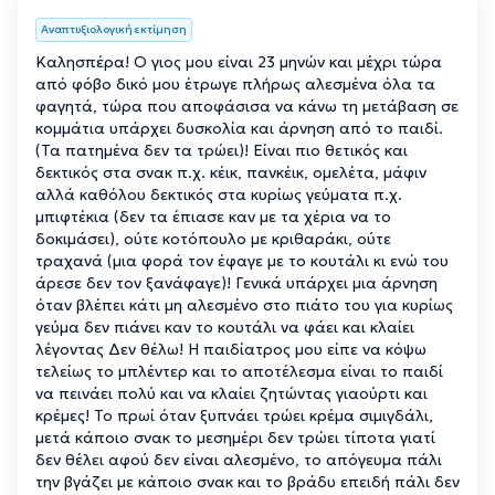
Αναπτυξιολογική εκτίμηση
Καλησπέρα! Ο γιος μου είναι 23 μηνών και μέχρι τώρα
από φόβο δικό μου έτρωγε πλήρως αλεσμένα όλα τα
φαγητά, τώρα που αποφάσισα να κάνω τη μετάβαση σε
κομμάτια υπάρχει δυσκολία και άρνηση από το παιδί.
(Τα πατημένα δεν τα τρώει)! Είναι πιο θετικός και
δεκτικός στα σνακ π.χ. κέικ, πανκέικ, ομελέτα, μάφιν
αλλά καθόλου δεκτικός στα κυρίως γεύματα π.χ.
μπιφτέκια (δεν τα έπιασε καν με τα χέρια να το
δοκιμάσει), ούτε κοτόπουλο με κριθαράκι, ούτε
τραχανά (μια φορά τον έφαγε με το κουτάλι κι ενώ του
άρεσε δεν τον ξανάφαγε)! Γενικά υπάρχει μια άρνηση
όταν βλέπει κάτι μη αλεσμένο στο πιάτο του για κυρίως
γεύμα δεν πιάνει καν το κουτάλι να φάει και κλαίει
λέγοντας Δεν θέλω! Η παιδίατρος μου είπε να κόψω
τελείως το μπλέντερ και το αποτέλεσμα είναι το παιδί
να πεινάει πολύ και να κλαίει ζητώντας γιαούρτι και
κρέμες! Το πρωί όταν ξυπνάει τρώει κρέμα σιμιγδάλι,
μετά κάποιο σνακ το μεσημέρι δεν τρώει τίποτα γιατί
δεν θέλει αφού δεν είναι αλεσμένο, το απόγευμα πάλι
την βγάζει με κάποιο σνακ και το βράδυ επειδή πάλι δεν