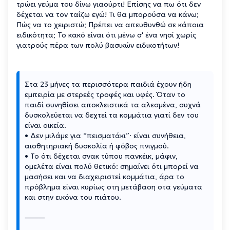
τρώει γεύμα του δίνω γιαούρτι! Επίσης να πω ότι δεν
δέχεται να τον ταΐζω εγώ! Τι θα μπορούσα να κάνω;
Πώς να το χειριστώ; Πρέπει να απευθυνθώ σε κάποια
ειδικότητα; Το κακό είναι ότι μένω σ' ένα νησί χωρίς
γιατρούς πέρα των πολύ βασικών ειδικοτήτων!
Στα 23 μήνες τα περισσότερα παιδιά έχουν ήδη
εμπειρία με στερεές τροφές και υφές. Όταν το
παιδί συνηθίσει αποκλειστικά τα αλεσμένα, συχνά
δυσκολεύεται να δεχτεί τα κομμάτια γιατί δεν του
είναι οικεία.
• Δεν μιλάμε για “πεισματάκι”· είναι συνήθεια,
αισθητηριακή δυσκολία ή φόβος πνιγμού.
• Το ότι δέχεται σνακ τύπου πανκέικ, μάφιν,
ομελέτα είναι πολύ θετικό: σημαίνει ότι μπορεί να
μασήσει και να διαχειριστεί κομμάτια, άρα το
πρόβλημα είναι κυρίως στη μετάβαση στα γεύματα
και στην εικόνα του πιάτου.
⸻