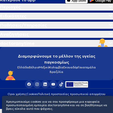
Περιοχές
Ειδικότητες
Παθήσεις/Υπηρεσίες
Αναζητήσεις
doctoranytime
Διαμορφώνουμε το μέλλον της υγείας
παγκοσμίως
Ελλάδα
Βέλγιο
Μεξικό
Κολομβία
Εκουαδόρ
Γουατεμάλα
Βραζιλία
Οροι χρήσης
Cookies
Πολιτική προστασίας προσωπικού απορρήτου
© 2026 doctoranytime
Χρησιμοποιούμε cookies για να σου προσφέρουμε μια κορυφαία
προσωποποιημένη εμπειρία doctoranytime και να σε βοηθήσουμε να
βρεις εύκολα αυτό που ψάχνεις.