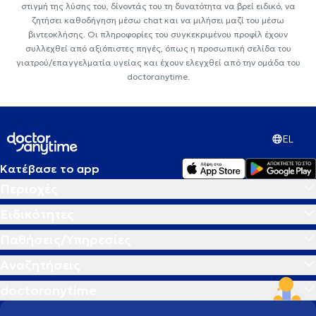
στιγμή της λύσης του, δίνοντάς του τη δυνατότητα να βρεί ειδικό, να
ζητήσει καθοδήγηση μέσω chat και να μιλήσει μαζί του μέσω
βιντεοκλήσης. Οι πληροφορίες του συγκεκριμένου προφίλ έχουν
συλλεχθεί από αξιόπιστες πηγές, όπως η προσωπική σελίδα του
γιατρού/επαγγελματία υγείας και έχουν ελεγχθεί από την ομάδα του
doctoranytime.
EL
Κατέβασε το app
Περιοχές
Ειδικότητες
Παθήσεις/Υπηρεσίες
Αναζητήσεις
doctoranytime