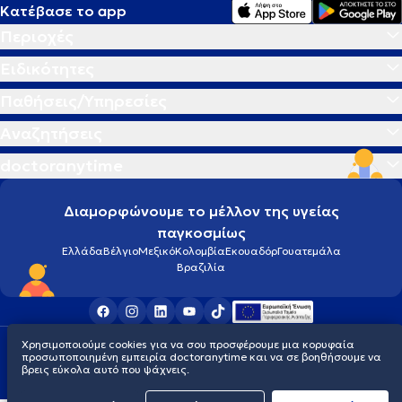
Κατέβασε το app
Περιοχές
Ειδικότητες
Παθήσεις/Υπηρεσίες
Αναζητήσεις
doctoranytime
Διαμορφώνουμε το μέλλον της υγείας
παγκοσμίως
Ελλάδα
Βέλγιο
Μεξικό
Κολομβία
Εκουαδόρ
Γουατεμάλα
Βραζιλία
Χρησιμοποιούμε cookies για να σου προσφέρουμε μια κορυφαία
Οροι χρήσης
Cookies
Πολιτική προστασίας προσωπικού απορρήτου
προσωποποιημένη εμπειρία doctoranytime και να σε βοηθήσουμε να
© 2026 doctoranytime
βρεις εύκολα αυτό που ψάχνεις.