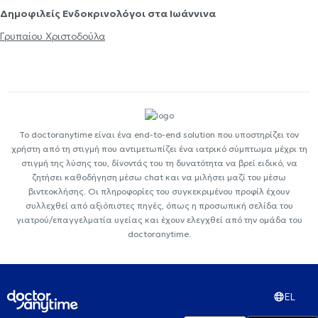
Δημοφιλείς Ενδοκρινολόγοι στα Ιωάννινα
Γρυπαίου Χριστοδούλα
Το doctoranytime είναι ένα end-to-end solution που υποστηρίζει τον
χρήστη από τη στιγμή που αντιμετωπίζει ένα ιατρικό σύμπτωμα μέχρι τη
στιγμή της λύσης του, δίνοντάς του τη δυνατότητα να βρεί ειδικό, να
ζητήσει καθοδήγηση μέσω chat και να μιλήσει μαζί του μέσω
βιντεοκλήσης. Οι πληροφορίες του συγκεκριμένου προφίλ έχουν
συλλεχθεί από αξιόπιστες πηγές, όπως η προσωπική σελίδα του
γιατρού/επαγγελματία υγείας και έχουν ελεγχθεί από την ομάδα του
doctoranytime.
EL