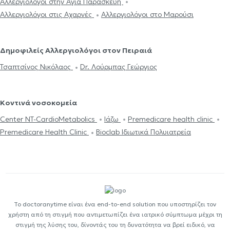
Αλλεργιολόγοι στην Αγία Παρασκευή
Αλλεργιολόγοι στις Αχαρνές
Αλλεργιολόγοι στο Μαρούσι
Δημοφιλείς Αλλεργιολόγοι στον Πειραιά
Τσαπτσίνος Νικόλαος
Dr. Λούρμπας Γεώργιος
Κοντινά νοσοκομεία
Center NT-CardioMetabolics
Ιάζω
Premedicare health clinic
Premedicare Health Clinic
Bioclab Ιδιωτικά Πολυιατρεία
Το doctoranytime είναι ένα end-to-end solution που υποστηρίζει τον
χρήστη από τη στιγμή που αντιμετωπίζει ένα ιατρικό σύμπτωμα μέχρι τη
στιγμή της λύσης του, δίνοντάς του τη δυνατότητα να βρεί ειδικό, να