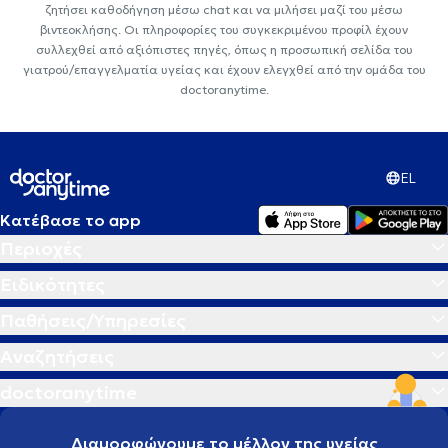
ζητήσει καθοδήγηση μέσω chat και να μιλήσει μαζί του μέσω
βιντεοκλήσης. Οι πληροφορίες του συγκεκριμένου προφίλ έχουν
συλλεχθεί από αξιόπιστες πηγές, όπως η προσωπική σελίδα του
γιατρού/επαγγελματία υγείας και έχουν ελεγχθεί από την ομάδα του
doctoranytime.
EL
Κατέβασε το app
Περιοχές
Ειδικότητες
Παθήσεις/Υπηρεσίες
Αναζητήσεις
doctoranytime
Διαμορφώνουμε το μέλλον της υγείας