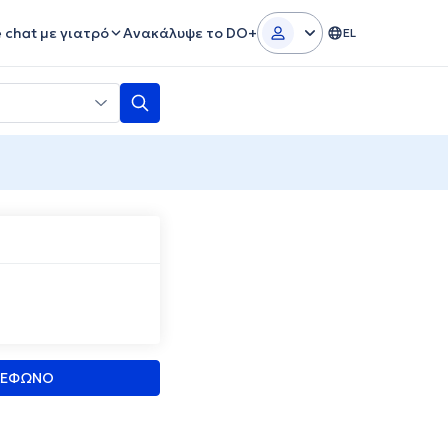
e chat με γιατρό
Ανακάλυψε το DO+
EL
ΛΕΦΩΝΟ