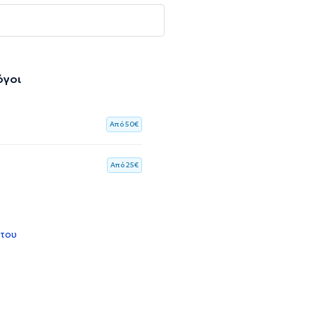
όγοι
Aπό 50€
Aπό 25€
 του