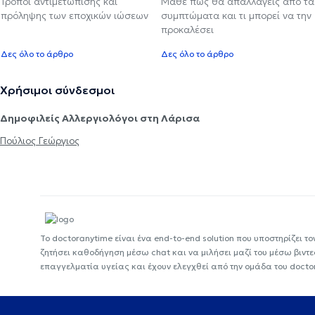
Τρόποι αντιμετώπισης και
Μάθε πώς θα απαλλαγείς από τα
πρόληψης των εποχικών ιώσεων
συμπτώματα και τι μπορεί να την
προκαλέσει
Δες όλο το άρθρο
Δες όλο το άρθρο
Χρήσιμοι σύνδεσμοι
Δημοφιλείς Αλλεργιολόγοι στη Λάρισα
Πούλιος Γεώργιος
Το doctoranytime είναι ένα end-to-end solution που υποστηρίζει το
ζητήσει καθοδήγηση μέσω chat και να μιλήσει μαζί του μέσω βιντ
επαγγελματία υγείας και έχουν ελεγχθεί από την ομάδα του docto