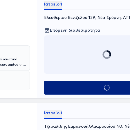
 και του
Ιατρείο 1
ρωπαϊκής
ίς μέσω των
Ελευθερίου Βενιζέλου 129, Νέα Σμύρνη, ΑΤ
Επόμενη διαθεσιμότητα
ί ιδιωτικό
νεπιστημίου της
χει αποκτήσει
ική Κλινική του
Κλείσε ραντεβού
Νοσοκομείο
ιση Μαζικών
 "Επείγουσα
Γενικό
υτικά σεμινάρια
Ιατρείο 1
 της στον τομέα
Τζιραλίδης Εμμανουήλ
Αμαρουσίου 40, Νέ