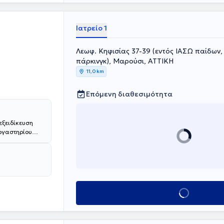
Ιατρείο 1
Λεωφ. Κηφισίας 37-39 (εντός ΙΑΣΩ παίδων, 
πάρκινγκ), Μαρούσι, ΑΤΤΙΚΗ
11,0 km
Επόμενη διαθεσιμότητα
εξειδίκευση
Εργαστηρίου
ασείου
 Κλινικής του
χολής Αθηνών
πιστημιακή
θέσεις στο
Κλείσε ραντεβού
για
l (το
ιο και Ευρώπη)
ντίδας