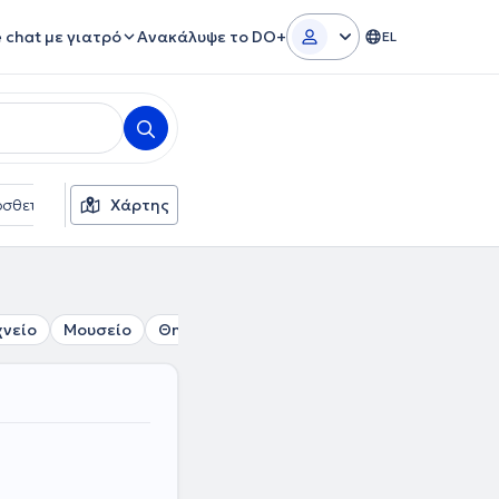
e chat με γιατρό
Ανακάλυψε το DO+
EL
σθετα φίλτρα
Χάρτης
Γλώσσες
Ασφαλιστικές εταιρείες
χνείο
Μουσείο
Θησείο
Πλατεία Αττικής
Ακαδημία