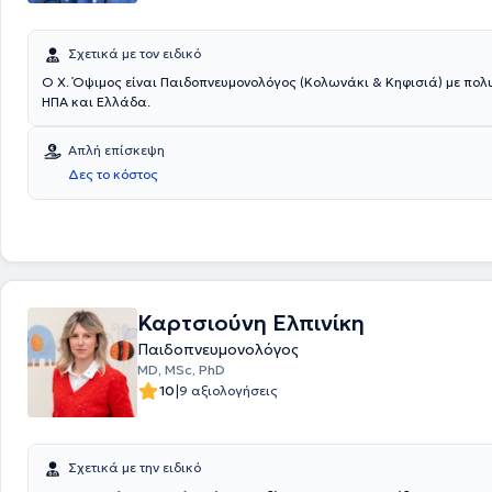
Σχετικά με τον ειδικό
Ο Χ. Όψιμος είναι Παιδοπνευμονολόγος (Κολωνάκι & Κηφισιά) με πολυετή πείρα σε
ΗΠΑ και Ελλάδα.
Απλή επίσκεψη
Δες το κόστος
Καρτσιούνη Ελπινίκη
Παιδοπνευμονολόγος
MD, MSc, PhD
|
10
9 αξιολογήσεις
Σχετικά με την ειδικό