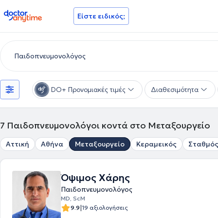
doctoranytime
Είστε ειδικός;
DO+ Προνομιακές τιμές
Διαθεσιμότητα
7
Παιδοπνευμονολόγοι κοντά στο Μεταξουργείο
Αττική
Αθήνα
Μεταξουργείο
Κεραμεικός
Σταθμός
Όψιμος Χάρης
Παιδοπνευμονολόγος
ΜD, ScM
|
9.9
19 αξιολογήσεις