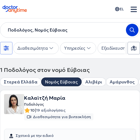
doctoranytime
EL
Ποδολόγος, Νομός Εύβοιας
Διαθεσιμότητα
Υπηρεσίες
Εξειδίκευση
1
Ποδολόγος στον νομό Εύβοιας
Στερεά Ελλάδα
Νομός Εύβοιας
Αλιβέρι
Αμάρυνθος
Καλαϊτζή Μαρία
Ποδολόγος
|
10
19 αξιολογήσεις
Διαθεσιμότητα για βιντεοκλήση
Σχετικά με την ειδικό