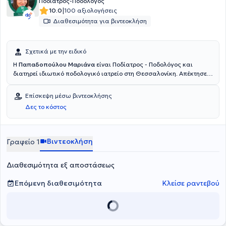
Ποδίατρος-Ποδολόγος
|
10.0
100 αξιολογήσεις
Διαθεσιμότητα για βιντεοκλήση
Σχετικά με την ειδικό
Η
Παπαδοπούλου Μαριάνα
είναι Ποδίατρος - Ποδολόγος και
διατηρεί ιδιωτικό ποδολογικό ιατρείο στη Θεσσαλονίκη. Απέκτησε
το πτυχίο της Ποδιατρικής «Bachelor of Science Podiatric Medicine»
από το QUEEN MARGARET UNIVERSITY και είναι μεταπτυχιακός
Επίσκεψη μέσω βιντεοκλήσης
φοιτητής στην εμβιομηχανική. Συνεργάστηκε με την χειρουργική
Δες το κόστος
κλινική του Γενικού Νοσοκομείου Κιλκίς. Έχει συμμετάσχει σε
πολυάριθμα συνέδρια και είναι μέλος του Ελληνικού Συλλόγου
Ποδίατρων, του FIP της International Federation of Podiatry και του
Health and Care Professions Council.
Βιντεοκλήση
Γραφείο 1
Διαθεσιμότητα εξ αποστάσεως
Επόμενη διαθεσιμότητα
Κλείσε ραντεβού