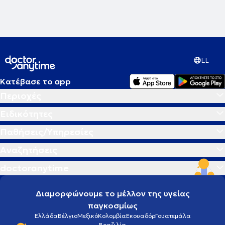
EL
Κατέβασε το app
Περιοχές
Ειδικότητες
Παθήσεις/Υπηρεσίες
Αναζητήσεις
doctoranytime
Διαμορφώνουμε το μέλλον της υγείας
παγκοσμίως
Ελλάδα
Βέλγιο
Μεξικό
Κολομβία
Εκουαδόρ
Γουατεμάλα
Βραζιλία