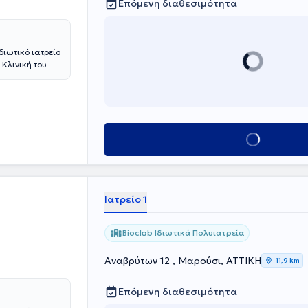
Επόμενη διαθεσιμότητα
διωτικό ιατρείο
 Κλινική του
νευρολογίας
τριακού
ον, έχει
ιαθέτει
 τους τρόπους
Κλείσε ραντεβού
ή παιδιατρική
Ιατρείο 1
Bioclab Ιδιωτικά Πολυιατρεία
Αναβρύτων 12 , Μαρούσι, ΑΤΤΙΚΗ
11,9 km
Επόμενη διαθεσιμότητα