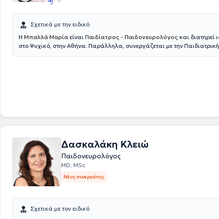
Σχετικά με την ειδικό
Η
Μπαλλά Μαρία
είναι
Παιδίατρος - Παιδονευρολόγος
και διατηρεί ι
στο Ψυχικό, στην Αθήνα. Παράλληλα, συνεργάζεται με την Παιδιατρική
Παίδων "ΜΗΤΕΡΑ" και είναι Επιστημονικός συνεργάτης παιδιατρικής 
στην Ά Παιδιατρική Πανεπιστημιακή Κλινική του Εθνικού και Καποδισ
Πανεπιστημίου Αθηνών στο Νοσοκομείο Παίδων "Η Αγία Σοφία". Επιπλέ
διατελέσει Παιδίατρος, στο Αριστοτέλειο Κορινθιακό Εκπαιδευτήριο. Δ
πληθώρα εμπειρίας στην παιδοδερματολογία, στην συμβουλευτική και
για σωστό μητρικό θηλασμό, στην παιδική διατροφή, στην αναπτυξιακ
αλλά και στην παιδιατρική νευρολογία.
Δασκαλάκη Κλειώ
Παιδονευρολόγος
MD, MSc
Νέος συνεργάτης
Σχετικά με τον ειδικό