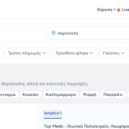
Εύρεση
Liv
Τρόποι πληρωμής
Πρόσθετα φίλτρα
Γλώσσες
 Ακρόπολη, αλλά σε κοντινές περιοχές.
ύνταγμα
Κουκάκι
Καλλιμάρμαρο
Ψυρρή
Παγκράτι
Ιατρείο 1
Top Meds - Ιδιωτικό Πολυϊατρείο, Λεωφόρ