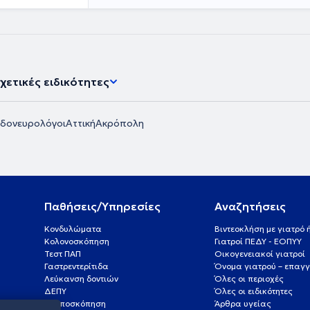
χετικές ειδικότητες
δονευρολόγοι
Αττική
Ακρόπολη
Παθήσεις/Υπηρεσίες
Αναζητήσεις
Κονδυλώματα
Βιντεοκλήση με γιατρό
Κολονοσκόπηση
Γιατροί ΠΕΔΥ - ΕΟΠΥΥ
Τεστ ΠΑΠ
Οικογενειακοί γιατροί
Γαστρεντερίτιδα
Όνομα γιατρού – επαγγ
Λεύκανση δοντιών
Όλες οι περιοχές
ΔΕΠΥ
Όλες οι ειδικότητες
Κολποσκόπηση
Άρθρα υγείας