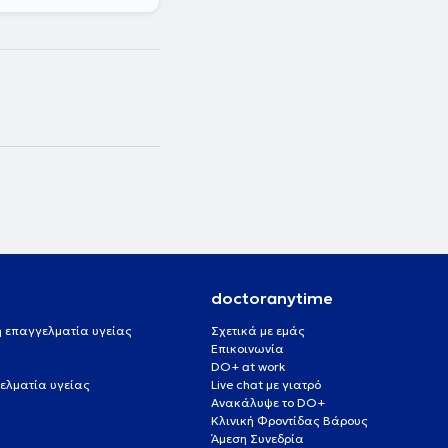
doctoranytime
 ή επαγγελματία υγείας
Σχετικά με εμάς
Επικοινωνία
DO+ at work
ελματία υγείας
Live chat με γιατρό
Ανακάλυψε το DO+
Κλινική Φροντίδας Βάρους
Άμεση Συνεδρία