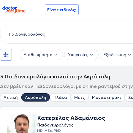
doctoranytime
Είστε ειδικός;
Διαθεσιμότητα
Υπηρεσίες
Εξειδίκευση
3
Παιδονευρολόγοι κοντά στην Ακρόπολη
Δεν βρέθηκαν Παιδονευρολόγοι με online ραντεβού στην
Αττική
Ακρόπολη
Πλάκα
Μετς
Μοναστηράκι
Σ
Κατερέλος Αδαμάντιος
Παιδονευρολόγος
MD, MSc, PhD