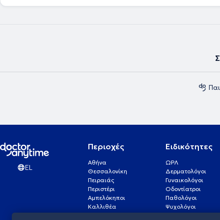
Σ
Παι
Περιοχές
Ειδικότητες
Αθήνα
ΩΡΛ
EL
Θεσσαλονίκη
Δερματολόγοι
Πειραιάς
Γυναικολόγοι
Περιστέρι
Οδοντίατροι
Αμπελόκηποι
Παθολόγοι
Καλλιθέα
Ψυχολόγοι
Πάτρα
Οφθαλμίατροι