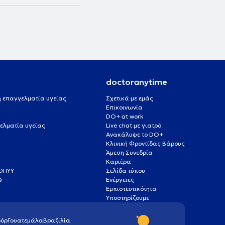
doctoranytime
 ή επαγγελματία υγείας
Σχετικά με εμάς
Επικοινωνία
DO+ at work
ελματία υγείας
Live chat με γιατρό
Ανακάλυψε το DO+
Κλινική Φροντίδας Βάρους
Άμεση Συνεδρία
Καριέρα
ΕΟΠΥΥ
Σελίδα τύπου
Q
Ενέργειες
ς
Εμπιστευτικότητα
Υποστηρίζουμε
όρ
Γουατεμάλα
Βραζιλία