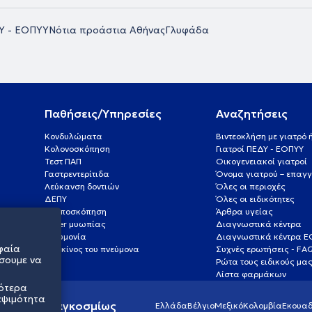
Υ - ΕΟΠΥΥ
Νότια προάστια Αθήνας
Γλυφάδα
Παθήσεις/Υπηρεσίες
Αναζητήσεις
Κονδυλώματα
Βιντεοκλήση με γιατρό
Κολονοσκόπηση
Γιατροί ΠΕΔΥ - ΕΟΠΥΥ
Τεστ ΠΑΠ
Οικογενειακοί γιατροί
Γαστρεντερίτιδα
Όνομα γιατρού – επαγγ
Λεύκανση δοντιών
Όλες οι περιοχές
ΔΕΠΥ
Όλες οι ειδικότητες
Κολποσκόπηση
Άρθρα υγείας
Laser μυωπίας
Διαγνωστικά κέντρα
Πνευμονία
Διαγνωστικά κέντρα 
φαία
Καρκίνος του πνεύμονα
Συχνές ερωτήσεις - FA
σουμε να
Ρώτα τους ειδικούς μα
Λίστα φαρμάκων
σότερα
εψιμότητα
ς υγείας παγκοσμίως
Ελλάδα
Βέλγιο
Μεξικό
Κολομβία
Εκουαδ