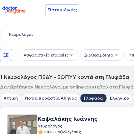
doctoranytime
Είστε ειδικός;
Ασφαλιστικές εταιρείες
Διαθεσιμότητα
Υπ
1
Νευρολόγος ΠΕΔΥ - ΕΟΠΥΥ κοντά στη Γλυφάδα
Δεν βρέθηκαν Νευρολόγοι με online ραντεβού στη Γλυφάδ
Αττική
Νότια προάστια Αθήνας
Γλυφάδα
Ελληνικό
Καψαλάκης Ιωάννης
Νευρολόγος
|
9.8
522 αξιολογήσεις