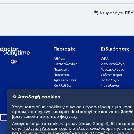
Νευρολόγοι ΠΕΔ
Περιοχές
Ειδικότητες
Αθήνα
ΩΡΛ
EL
Θεσσαλονίκη
Δερματολόγοι
Πειραιάς
Γυναικολόγοι
Περιστέρι
Οδοντίατροι
Αμπελόκηποι
Παθολόγοι
Καλλιθέα
Ψυχολόγοι
Πάτρα
Οφθαλμίατροι
🍪 Αποδοχή cookies
Γλυφάδα
Ενδοκρινολόγοι
Νίκαια
Ουρολόγοι
Χρησιμοποιούμε cookies για να σου προσφέρουμε μια κορυ
Νέα Σμύρνη
Καρδιολόγοι
προσωποποιημένη εμπειρία doctoranytime και να σε βοηθή
βρεις εύκολα αυτό που ψάχνεις.
Αναφορικά με τα cookies τρίτων (όπως Google), δες περισ
στην
Πολιτική Απορρήτου
. Επιπλέον, αναλύουμε την επισκ
Διαμορφώνουμε το μέλλον τη
και ενδυναμώνουμε την ασφάλεια της πλατφόρμας, για να