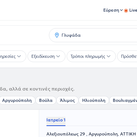
Εύρεση
Liv
ηρεσίες
Εξειδίκευση
Τρόποι πληρωμής
Πρόσθε
α, αλλά σε κοντινές περιοχές.
Αργυρούπολη
Βούλα
Άλιμος
Ηλιούπολη
Βουλιαγμέ
Ιατρείο 1
Αλεξιουπόλεως 29 , Αργυρούπολη, ΑΤΤΙΚΗ