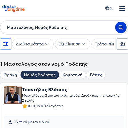
doctoranytime
EL
Μαστολόγος, Νομός Ροδόπης
Διαθεσιμότητα
Εξειδίκευση
Τρόποι πληρωμής
1
Μαστολόγος στον νομό Ροδόπης
Θράκη
Νομός Ροδόπης
Κομοτηνή
Σάπες
Τσαντήλας Βλάσιος
Μαστολόγος, Στρατιωτικός Ιατρός, Διδάκτωρ της Ιατρικής
Σχολής
|
10.0
16 αξιολογήσεις
Σχετικά με τον ειδικό