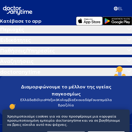
EL
Κατέβασε το app
Περιοχές
Ειδικότητες
Παθήσεις/Υπηρεσίες
Αναζητήσεις
doctoranytime
Διαμορφώνουμε το μέλλον της υγείας
παγκοσμίως
Ελλάδα
Βέλγιο
Μεξικό
Κολομβία
Εκουαδόρ
Γουατεμάλα
Βραζιλία
Χρησιμοποιούμε cookies για να σου προσφέρουμε μια κορυφαία
προσωποποιημένη εμπειρία doctoranytime και να σε βοηθήσουμε
να βρεις εύκολα αυτό που ψάχνεις.
Οροι χρήσης
Cookies
Πολιτική προστασίας προσωπικού απορρήτου