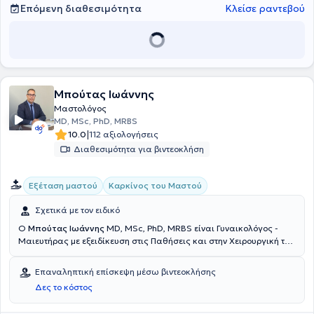
Επόμενη διαθεσιμότητα
Κλείσε ραντεβού
Μπούτας Ιωάννης
Μαστολόγος
MD, MSc, PhD, MRBS
|
10.0
112 αξιολογήσεις
Διαθεσιμότητα για βιντεοκλήση
Εξέταση μαστού
Καρκίνος του Μαστού
Σχετικά με τον ειδικό
Ο
Μπούτας Ιωάννης
MD, MSc, PhD, MRBS είναι Γυναικολόγος -
Μαιευτήρας με εξειδίκευση στις Παθήσεις και στην Χειρουργική του
Μαστού, την οποία έλαβε στην Πανεπιστημιακή Κλινική του
Νοσοκομείου Mainz της Γερμανίας, και διαθέτει ιδιωτικά ιατρεία
Επαναληπτική επίσκεψη μέσω βιντεοκλήσης
στους Αμπελόκηπους και στο Παλαιό Φάληρο. Είναι Διδάκτωρ της
Δες το κόστος
Ιατρικής Σχολής του Εθνικού & Καποδιστριακού Πανεπιστημίου
Αθηνών, με ειδικό αντικείμενο την θεραπεία του καρκίνου του