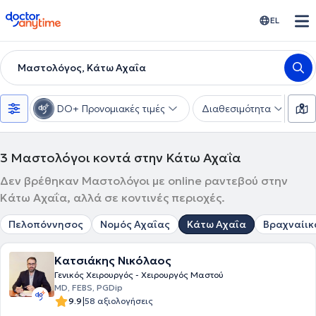
doctoranytime
EL
Μαστολόγος, Κάτω Αχαΐα
DO+ Προνομιακές τιμές
Διαθεσιμότητα
Υ
3
Μαστολόγοι κοντά στην Κάτω Αχαΐα
Δεν βρέθηκαν Μαστολόγοι με online ραντεβού στην
Κάτω Αχαΐα, αλλά σε κοντινές περιοχές.
Πελοπόννησος
Νομός Αχαΐας
Κάτω Αχαΐα
Βραχναίικ
Κατσιάκης Νικόλαος
Γενικός Χειρουργός - Χειρουργός Μαστού
MD, FEBS, PGDip
|
9.9
58 αξιολογήσεις