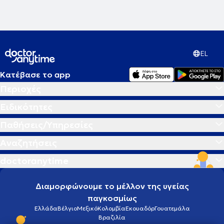
EL
Κατέβασε το app
Περιοχές
Ειδικότητες
Παθήσεις/Υπηρεσίες
Αναζητήσεις
doctoranytime
Διαμορφώνουμε το μέλλον της υγείας
παγκοσμίως
Ελλάδα
Βέλγιο
Μεξικό
Κολομβία
Εκουαδόρ
Γουατεμάλα
Βραζιλία