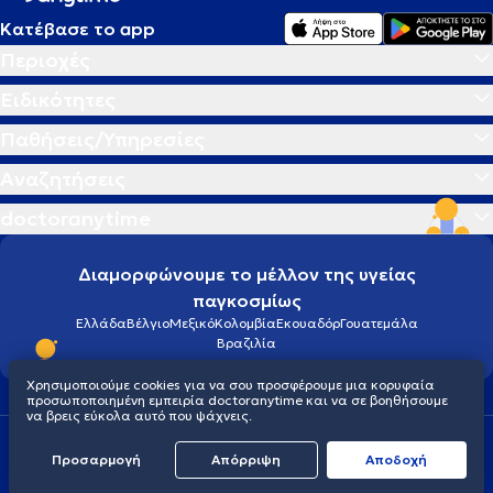
Κατέβασε το app
Περιοχές
Ειδικότητες
Παθήσεις/Υπηρεσίες
Αναζητήσεις
doctoranytime
Διαμορφώνουμε το μέλλον της υγείας
παγκοσμίως
Ελλάδα
Βέλγιο
Μεξικό
Κολομβία
Εκουαδόρ
Γουατεμάλα
Βραζιλία
Χρησιμοποιούμε cookies για να σου προσφέρουμε μια κορυφαία
προσωποποιημένη εμπειρία doctoranytime και να σε βοηθήσουμε
να βρεις εύκολα αυτό που ψάχνεις.
Οροι χρήσης
Cookies
Πολιτική προστασίας προσωπικού απορρήτου
Προσαρμογή
Απόρριψη
Aποδοχή
© 2026 doctoranytime