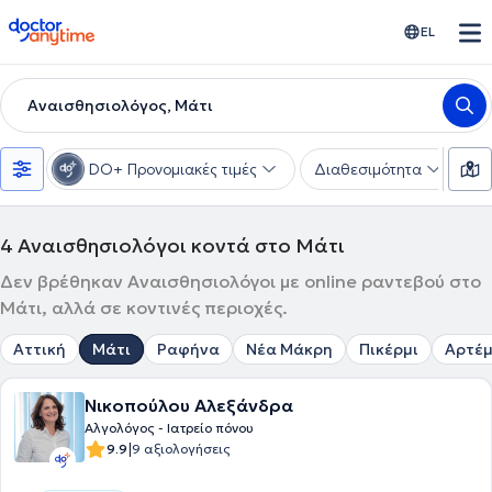
doctoranytime
EL
Αναισθησιολόγος, Μάτι
DO+ Προνομιακές τιμές
Διαθεσιμότητα
Υ
4
Αναισθησιολόγοι κοντά στο Μάτι
Δεν βρέθηκαν Αναισθησιολόγοι με online ραντεβού στο
Μάτι, αλλά σε κοντινές περιοχές.
Αττική
Μάτι
Ραφήνα
Νέα Μάκρη
Πικέρμι
Αρτέμ
Νικοπούλου Αλεξάνδρα
Αλγολόγος - Ιατρείο πόνου
|
9.9
9 αξιολογήσεις