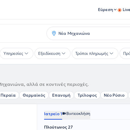
Εύρεση
Liv
Υπηρεσίες
Εξειδίκευση
Τρόποι πληρωμής
Πρό
Μηχανιώνα, αλλά σε κοντινές περιοχές.
Περαία
Θερμαϊκός
Επανομή
Τρίλοφος
Νέο Ρύσιο
Βιντεοκλήση
Ιατρείο 1
Πλούτωνος 27