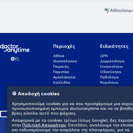
Αθλητίατρ
Περιοχές
Ειδικότητες
Αθήνα
ΩΡΛ
EL
Θεσσαλονίκη
Δερματολόγοι
Πειραιάς
Γυναικολόγοι
Περιστέρι
Οδοντίατροι
Αμπελόκηποι
Παθολόγοι
Καλλιθέα
Ψυχολόγοι
Πάτρα
Οφθαλμίατροι
🍪 Αποδοχή cookies
Γλυφάδα
Ενδοκρινολόγοι
Νίκαια
Ουρολόγοι
Χρησιμοποιούμε cookies για να σου προσφέρουμε μια κορυ
Νέα Σμύρνη
Καρδιολόγοι
προσωποποιημένη εμπειρία doctoranytime και να σε βοηθή
βρεις εύκολα αυτό που ψάχνεις.
Αναφορικά με τα cookies τρίτων (όπως Google), δες περισ
στην
Πολιτική Απορρήτου
. Επιπλέον, αναλύουμε την επισκ
Διαμορφώνουμε το μέλλον τη
και ενδυναμώνουμε την ασφάλεια της πλατφόρμας, για να