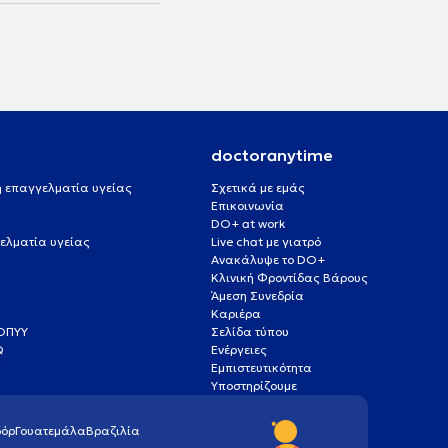
doctoranytime
 ή επαγγελματία υγείας
Σχετικά με εμάς
Επικοινωνία
DO+ at work
ελματία υγείας
Live chat με γιατρό
Ανακάλυψε το DO+
Κλινική Φροντίδας Βάρους
Άμεση Συνεδρία
Καριέρα
ΕΟΠΥΥ
Σελίδα τύπου
Q
Ενέργειες
ς
Εμπιστευτικότητα
Υποστηρίζουμε
όρ
Γουατεμάλα
Βραζιλία