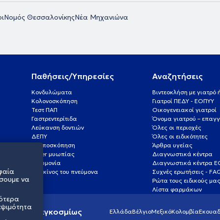
οι
Νομός Θεσσαλονίκης
Νέα Μηχανιώνα
Παθήσεις/Υπηρεσίες
Αναζητήσεις
Κονδυλώματα
Βιντεοκλήση με γιατρό
Κολονοσκόπηση
Γιατροί ΠΕΔΥ - ΕΟΠΥΥ
Τεστ ΠΑΠ
Οικογενειακοί γιατροί
Γαστρεντερίτιδα
Όνομα γιατρού – επαγγ
Λεύκανση δοντιών
Όλες οι περιοχές
ΔΕΠΥ
Όλες οι ειδικότητες
Κολποσκόπηση
Άρθρα υγείας
Laser μυωπίας
Διαγνωστικά κέντρα
Πνευμονία
Διαγνωστικά κέντρα 
φαία
Καρκίνος του πνεύμονα
Συχνές ερωτήσεις - FA
σουμε να
Ρώτα τους ειδικούς μα
Λίστα φαρμάκων
σότερα
εψιμότητα
ς υγείας παγκοσμίως
Ελλάδα
Βέλγιο
Μεξικό
Κολομβία
Εκουαδ