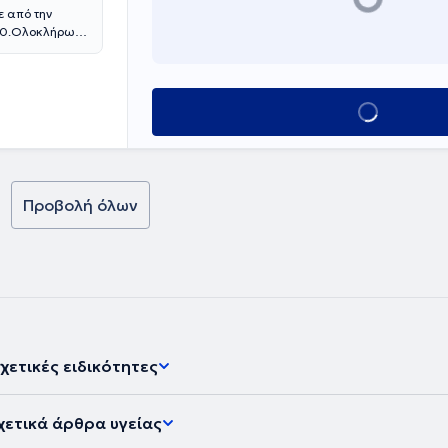
ε από την
000.Ολοκλήρωσε
του Πειραιά,ενώ
 Cross Hospital
κέντρο
ίου Queens
Κλείσε ραντεβο
στημίου
άδα Μπάσκετ
ικών 2006-7
). Απο το 2015
ης ΚΑΕ ΑΕΚ ,ενώ
Προβολή όλων
Σ και από το
ης ΚΑΕ
ΜΑΔΑΣ
 του
πτε Ορθοπεδικά
και Αθλητικού
ικά και τους
ς του ΕΣΠΕΡΟΥ
ΙΚΟ ΑΟ. Έχει
χετικές ειδικότητες
γία, τη
ι στο
ικά και Διεθνή
χετικά άρθρα υγείας