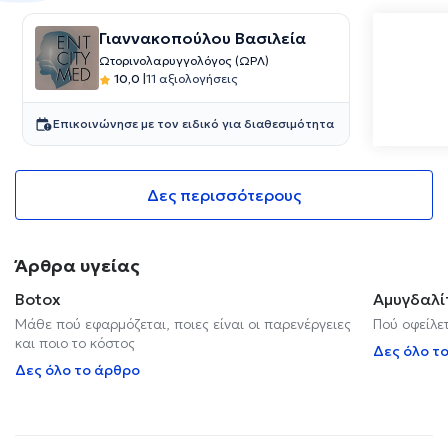
Γιαννακοπούλου Βασιλεία
Ωτορινολαρυγγολόγος (ΩΡΛ)
10,0
|
11 αξιολογήσεις
Επικοινώνησε με τον ειδικό για διαθεσιμότητα
Δες περισσότερους
Άρθρα υγείας
Botox
Αμυγδαλί
Μάθε πού εφαρμόζεται, ποιες είναι οι παρενέργειες
Πού οφείλετ
και ποιο το κόστος
Δες όλο τ
Δες όλο το άρθρο