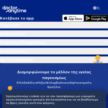
EL
Κατέβασε το app
Περιοχές
Ειδικότητες
Παθήσεις/Υπηρεσίες
Αναζητήσεις
doctoranytime
Διαμορφώνουμε το μέλλον της υγείας
παγκοσμίως
Ελλάδα
Βέλγιο
Μεξικό
Κολομβία
Εκουαδόρ
Γουατεμάλα
Βραζιλία
Χρησιμοποιούμε cookies για να σου προσφέρουμε μια κορυφαία
προσωποποιημένη εμπειρία doctoranytime και να σε βοηθήσουμε
να βρεις εύκολα αυτό που ψάχνεις.