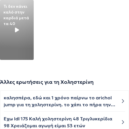
Τι δεν κάνει
καλό στην
καρδιά μετά
τα 40
Άλλες ερωτήσεις για τη Χοληστερίνη
καλησπέρα, εδώ και 1 χρόνο παίρνω το arichol
jump για τη χοληστερίνη. το χάπι το πήρα την
περίοδο που αντιμετώπιζα προβλήματα με τα
γόνατα και τη μέση και ακολουθούσα διάφορες
Έχω ldl 175 Καλή χοληστερίνη 48 Τριγλυκερίδια
αγωγές για αυτά. όλο αυτό το διάστημα τα
98 Χρειάζομαι αγωγή είμαι 53 ετών