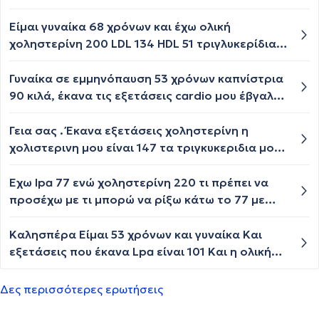
πόδια μου ήταν βαριά και δεν μπορούσα να
σηκωθώ από καθιστή θέση αισθανόμουν έντονη
Είμαι γυναίκα 68 χρόνων και έχω ολική
κόπωση και πόνο στους μύες στα χέρια και στα
χοληστερίνη 200 LDL 134 HDL 51 τριγλυκερίδια
πόδια κυρίως. παρατήρησα ότι όταν δεν πάρω
86. πρέπει να πάρω αγωγή
το χάπι το πρόβλημα μειώνεται. Μπορεί το χάπι
Γυναίκα σε εμμηνόπαυση 53 χρόνων καπνίστρια
να μου δημιουργεί πρόβλημα στους μύες και
90 κιλά, έκανα τις εξετάσεις cardio μου έβγαλε
κόπωση? ευχαριστώ
ldl 126, hdl 91, lp 69,6 και χοληστερίνη 233
,χρειάζομαι χάπι όντως η να το πολεμήσω με
Γεια σας . Έκανα εξετάσεις χοληστερίνη η
διατροφή και κάποια συμπληρώματα ??
χολιστερινη μου είναι 147 τα τριγκυκεριδια μου
186 η HDL 40 και η LDL 70 .. το LDL μου το έχουν
μαυρισμένο.. Είμαι άνδρας 26 ετών .
Έχω lpa 77 ενώ χοληστερίνη 220 τι πρέπει να
προσέχω με τι μπορώ να ρίξω κάτω το 77 με
διατροφή με άσκηση. Σας ευχαριστώ.
Καλησπέρα Είμαι 53 χρόνων και γυναίκα Και
εξετάσεις που έκανα Lpa είναι 101 Και η ολική
χοληστερόλη είναι 208 είναι κάτι το
ανησυχητικό
Δες περισσότερες ερωτήσεις